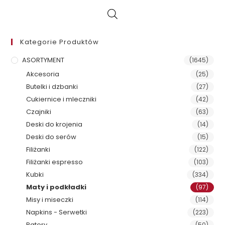
Kategorie Produktów
ASORTYMENT
(1645)
Akcesoria
(25)
Butelki i dzbanki
(27)
Cukiernice i mleczniki
(42)
Czajniki
(63)
Deski do krojenia
(14)
Deski do serów
(15)
Filiżanki
(122)
Filiżanki espresso
(103)
Kubki
(334)
Maty i podkładki
(97)
Misy i miseczki
(114)
Napkins - Serwetki
(223)
Patery
(50)