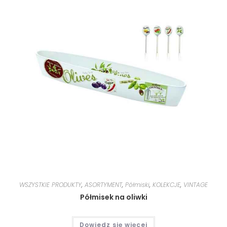
WSZYSTKIE PRODUKTY
,
ASORTYMENT
,
Półmiski
,
KOLEKCJE
,
VINTAGE
Półmisek na oliwki
Dowiedz się więcej