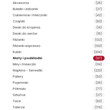
Akcesoria
(25)
Butelki i dzbanki
(27)
Cukiernice i mleczniki
(42)
Czajniki
(63)
Deski do krojenia
(14)
Deski do serów
(15)
Filiżanki
(122)
Filiżanki espresso
(103)
Kubki
(334)
Maty i podkładki
(97)
Misy i miseczki
(114)
Napkins - Serwetki
(223)
Patery
(50)
Pojemniki
(35)
Półmiski
(77)
Sztućce
(27)
Tace
(63)
Talerze
(176)