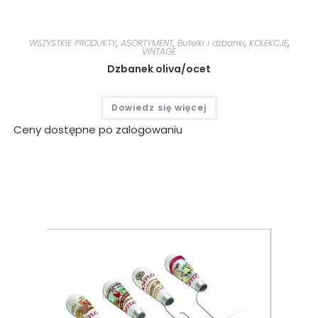
WSZYSTKIE PRODUKTY
,
ASORTYMENT
,
Butelki i dzbanki
,
KOLEKCJE
,
VINTAGE
Dzbanek oliva/ocet
Dowiedz się więcej
Ceny dostępne po zalogowaniu