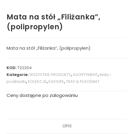
Mata na stół „Filiżanka”,
(polipropylen)
Mata na stół „Filiżanka”, (polipropylen)
KOD:
T22204
Kategorie:
WSZYSTKIE PRODUKTY
,
ASORTYMENT
,
Maty i
podkładki
,
KOLEKCJE
,
EASYLIFE
,
TRAY & PLACEMAT
Ceny dostępne po zalogowaniu
OPIS