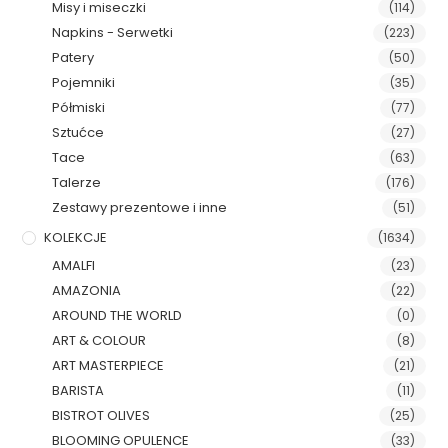
Misy i miseczki
(114)
Napkins - Serwetki
(223)
Patery
(50)
Pojemniki
(35)
Półmiski
(77)
Sztućce
(27)
Tace
(63)
Talerze
(176)
Zestawy prezentowe i inne
(51)
KOLEKCJE
(1634)
AMALFI
(23)
AMAZONIA
(22)
AROUND THE WORLD
(0)
ART & COLOUR
(8)
ART MASTERPIECE
(21)
BARISTA
(11)
BISTROT OLIVES
(25)
BLOOMING OPULENCE
(33)