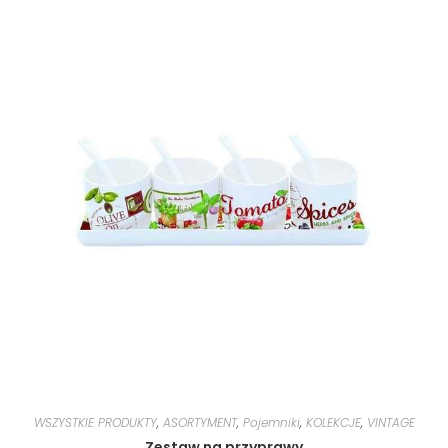
WSZYSTKIE PRODUKTY
,
ASORTYMENT
,
Pojemniki
,
KOLEKCJE
,
VINTAGE
Zestaw na przyprawy