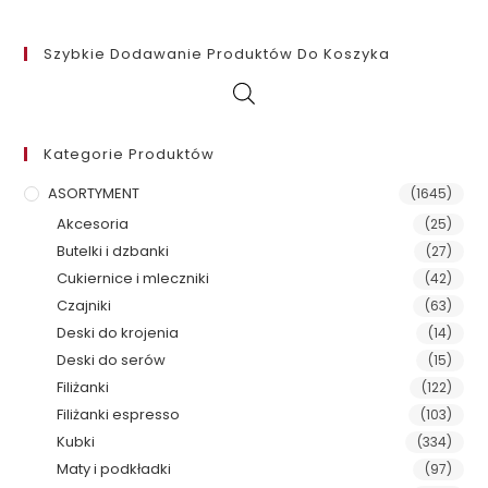
Szybkie Dodawanie Produktów Do Koszyka
Kategorie Produktów
ASORTYMENT
(1645)
Akcesoria
(25)
Butelki i dzbanki
(27)
Cukiernice i mleczniki
(42)
Czajniki
(63)
Deski do krojenia
(14)
Deski do serów
(15)
Filiżanki
(122)
Filiżanki espresso
(103)
Kubki
(334)
Maty i podkładki
(97)