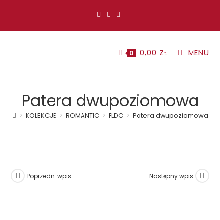
Koniec
treści
0,00
ZŁ
MENU
0
Patera dwupoziomowa
>
KOLEKCJE
>
ROMANTIC
>
FLDC
>
Patera dwupoziomowa
Poprzedni wpis
Następny wpis