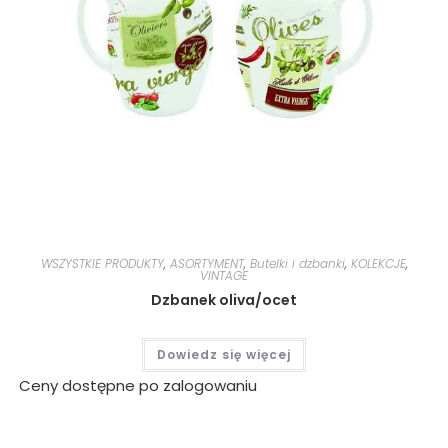
WSZYSTKIE PRODUKTY
,
ASORTYMENT
,
Butelki i dzbanki
,
KOLEKCJE
,
VINTAGE
Dzbanek oliva/ocet
Dowiedz się więcej
Ceny dostępne po zalogowaniu