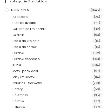
Kategorie Produktów
ASORTYMENT
(1645)
Akcesoria
(25)
Butelki i dzbanki
(27)
Cukiernice i mleczniki
(42)
Czajniki
(63)
Deski do krojenia
(14)
Deski do serów
(15)
Filiżanki
(122)
Filiżanki espresso
(103)
Kubki
(334)
Maty i podkładki
(97)
Misy i miseczki
(114)
Napkins - Serwetki
(223)
Patery
(50)
Pojemniki
(35)
Półmiski
(77)
Sztućce
(27)