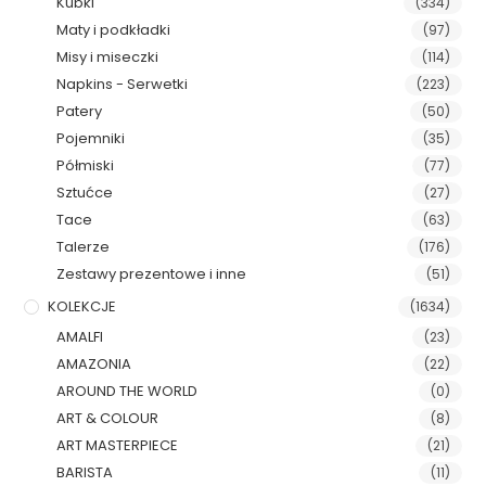
Kubki
(334)
Maty i podkładki
(97)
Misy i miseczki
(114)
Napkins - Serwetki
(223)
Patery
(50)
Pojemniki
(35)
Półmiski
(77)
Sztućce
(27)
Tace
(63)
Talerze
(176)
Zestawy prezentowe i inne
(51)
KOLEKCJE
(1634)
AMALFI
(23)
AMAZONIA
(22)
AROUND THE WORLD
(0)
ART & COLOUR
(8)
ART MASTERPIECE
(21)
BARISTA
(11)