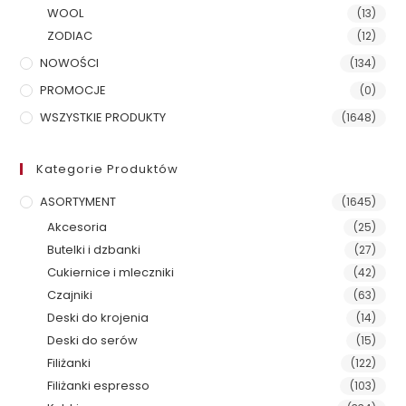
WOOL
(13)
ZODIAC
(12)
NOWOŚCI
(134)
PROMOCJE
(0)
WSZYSTKIE PRODUKTY
(1648)
Kategorie Produktów
ASORTYMENT
(1645)
Akcesoria
(25)
Butelki i dzbanki
(27)
Cukiernice i mleczniki
(42)
Czajniki
(63)
Deski do krojenia
(14)
Deski do serów
(15)
Filiżanki
(122)
Filiżanki espresso
(103)