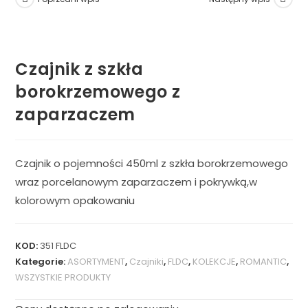
Czajnik z szkła
borokrzemowego z
zaparzaczem
Czajnik o pojemności 450ml z szkła borokrzemowego
wraz porcelanowym zaparzaczem i pokrywką,w
kolorowym opakowaniu
KOD:
351 FLDC
Kategorie:
ASORTYMENT
,
Czajniki
,
FLDC
,
KOLEKCJE
,
ROMANTIC
,
WSZYSTKIE PRODUKTY