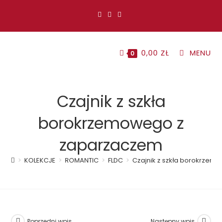
Koniec
treści
0,00
ZŁ
MENU
0
Czajnik z szkła
borokrzemowego z
zaparzaczem
>
KOLEKCJE
>
ROMANTIC
>
FLDC
>
Czajnik z szkła borokrze
Poprzedni wpis
Następny wpis