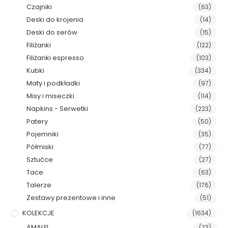
Czajniki
(63)
Deski do krojenia
(14)
Deski do serów
(15)
Filiżanki
(122)
Filiżanki espresso
(103)
Kubki
(334)
Maty i podkładki
(97)
Misy i miseczki
(114)
Napkins - Serwetki
(223)
Patery
(50)
Pojemniki
(35)
Półmiski
(77)
Sztućce
(27)
Tace
(63)
Talerze
(176)
Zestawy prezentowe i inne
(51)
KOLEKCJE
(1634)
AMALFI
(23)