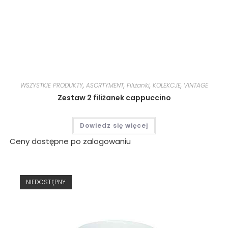
WSZYSTKIE PRODUKTY
,
ASORTYMENT
,
Filiżanki
,
KOLEKCJE
,
VINTAGE
Zestaw 2 filiżanek cappuccino
Dowiedz się więcej
Ceny dostępne po zalogowaniu
NIEDOSTĘPNY