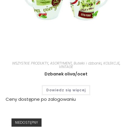
WSZYSTKIE PRODUKTY
,
ASORTYMENT
,
Butelki i dzbanki
,
KOLEKCJE
,
VINTAGE
Dzbanek oliva/ocet
Dowiedz się więcej
Ceny dostępne po zalogowaniu
NIEDOSTĘPNY