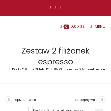
Koniec
treści
0,00
ZŁ
MENU
0
Zestaw 2 filiżanek
espresso
>
KOLEKCJE
>
ROMANTIC
>
BLOS
>
Zestaw 2 filiżanek espress
Poprzedni wpis
Następny wpis