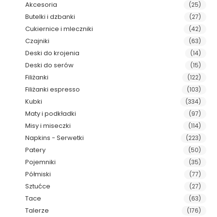
Akcesoria
(25)
Butelki i dzbanki
(27)
Cukiernice i mleczniki
(42)
Czajniki
(63)
Deski do krojenia
(14)
Deski do serów
(15)
Filiżanki
(122)
Filiżanki espresso
(103)
Kubki
(334)
Maty i podkładki
(97)
Misy i miseczki
(114)
Napkins - Serwetki
(223)
Patery
(50)
Pojemniki
(35)
Półmiski
(77)
Sztućce
(27)
Tace
(63)
Talerze
(176)