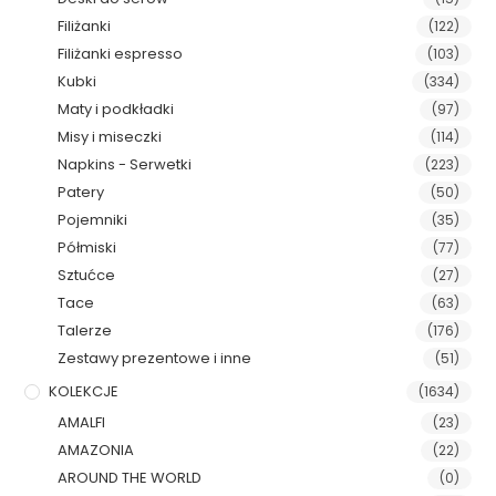
Filiżanki
(122)
Filiżanki espresso
(103)
Kubki
(334)
Maty i podkładki
(97)
Misy i miseczki
(114)
Napkins - Serwetki
(223)
Patery
(50)
Pojemniki
(35)
Półmiski
(77)
Sztućce
(27)
Tace
(63)
Talerze
(176)
Zestawy prezentowe i inne
(51)
KOLEKCJE
(1634)
AMALFI
(23)
AMAZONIA
(22)
AROUND THE WORLD
(0)