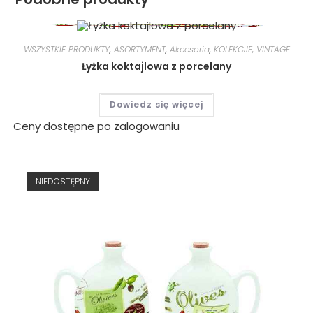
WSZYSTKIE PRODUKTY
,
ASORTYMENT
,
Akcesoria
,
KOLEKCJE
,
VINTAGE
Łyżka koktajlowa z porcelany
Dowiedz się więcej
Ceny dostępne po zalogowaniu
NIEDOSTĘPNY