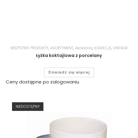
WSZYSTKIE PRODUKTY
,
ASORTYMENT
,
Akcesoria
,
KOLEKCJE
,
VINTAGE
Łyżka koktajlowa z porcelany
Dowiedz się więcej
Ceny dostępne po zalogowaniu
NIEDOSTĘPNY