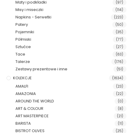
Maty i podkładki
(97)
Misy i miseczki
(114)
Napkins - Serwetki
(223)
Patery
(50)
Pojemniki
(35)
Półmiski
(77)
Sztućce
(27)
Tace
(63)
Talerze
(176)
Zestawy prezentowe i inne
(51)
KOLEKCJE
(1634)
AMALFI
(23)
AMAZONIA
(22)
AROUND THE WORLD
(0)
ART & COLOUR
(8)
ART MASTERPIECE
(21)
BARISTA
(11)
BISTROT OLIVES
(25)