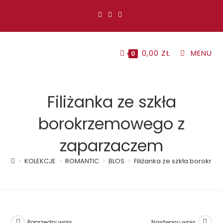
Koniec
treści
0,00
ZŁ
MENU
0
Filiżanka ze szkła
borokrzemowego z
zaparzaczem
>
KOLEKCJE
>
ROMANTIC
>
BLOS
>
Filiżanka ze szkła borok
Poprzedni wpis
Następny wpis