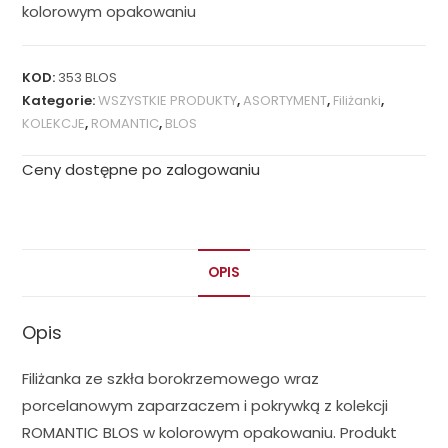
kolorowym opakowaniu
KOD:
353 BLOS
Kategorie:
WSZYSTKIE PRODUKTY
,
ASORTYMENT
,
Filiżanki
,
KOLEKCJE
,
ROMANTIC
,
BLOS
Ceny dostępne po zalogowaniu
OPIS
Opis
Filiżanka ze szkła borokrzemowego wraz
porcelanowym zaparzaczem i pokrywką z kolekcji
ROMANTIC BLOS w kolorowym opakowaniu. Produkt