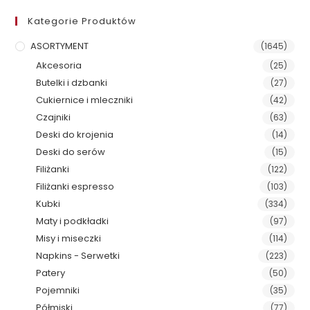
Kategorie Produktów
ASORTYMENT
(1645)
Akcesoria
(25)
Butelki i dzbanki
(27)
Cukiernice i mleczniki
(42)
Czajniki
(63)
Deski do krojenia
(14)
Deski do serów
(15)
Filiżanki
(122)
Filiżanki espresso
(103)
Kubki
(334)
Maty i podkładki
(97)
Misy i miseczki
(114)
Napkins - Serwetki
(223)
Patery
(50)
Pojemniki
(35)
Półmiski
(77)