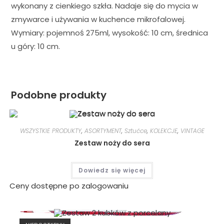
wykonany z cienkiego szkła. Nadaje się do mycia w
zmywarce i używania w kuchence mikrofalowej.
Wymiary: pojemnoś 275ml, wysokość: 10 cm, średnica
u góry: 10 cm.
Podobne produkty
WSZYSTKIE PRODUKTY
,
ASORTYMENT
,
Sztućce
,
KOLEKCJE
,
VINTAGE
Zestaw noży do sera
Dowiedz się więcej
Ceny dostępne po zalogowaniu