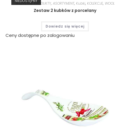
NIEDOSTĘPNY
WSZYSTKIE PRODUKTY
,
ASORTYMENT
,
Kubki
,
KOLEKCJE
,
WOOL
Zestaw 2 kubków z porcelany
Dowiedz się więcej
Ceny dostępne po zalogowaniu