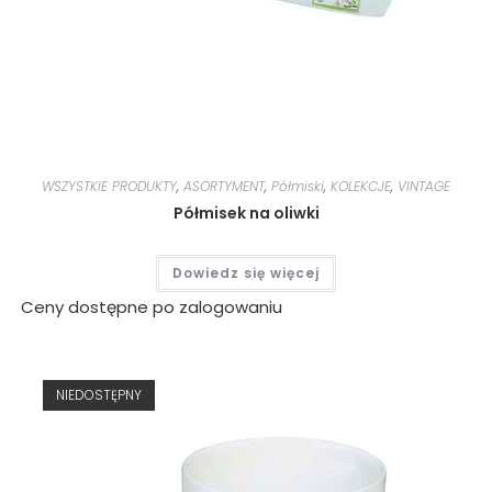
WSZYSTKIE PRODUKTY
,
ASORTYMENT
,
Półmiski
,
KOLEKCJE
,
VINTAGE
Półmisek na oliwki
Dowiedz się więcej
Ceny dostępne po zalogowaniu
NIEDOSTĘPNY