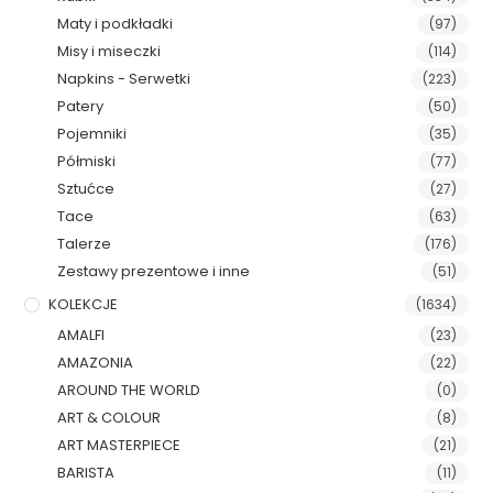
Maty i podkładki
(97)
Misy i miseczki
(114)
Napkins - Serwetki
(223)
Patery
(50)
Pojemniki
(35)
Półmiski
(77)
Sztućce
(27)
Tace
(63)
Talerze
(176)
Zestawy prezentowe i inne
(51)
KOLEKCJE
(1634)
AMALFI
(23)
AMAZONIA
(22)
AROUND THE WORLD
(0)
ART & COLOUR
(8)
ART MASTERPIECE
(21)
BARISTA
(11)