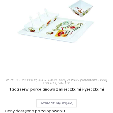
WSZYSTKIE PRODUKTY
,
ASORTYMENT
,
Tace
,
Zestawy prezentowe i inne
,
KOLEKCJE
,
VINTAGE
Taca serw. porcelanowa z miseczkami i łyżeczkami
Dowiedz się więcej
Ceny dostępne po zalogowaniu