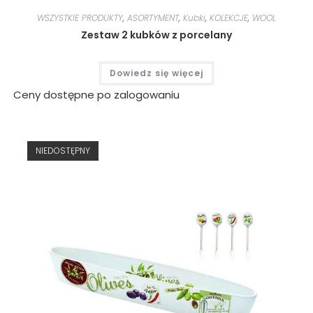
WSZYSTKIE PRODUKTY
,
ASORTYMENT
,
Kubki
,
KOLEKCJE
,
WOOL
Zestaw 2 kubków z porcelany
Dowiedz się więcej
Ceny dostępne po zalogowaniu
NIEDOSTĘPNY