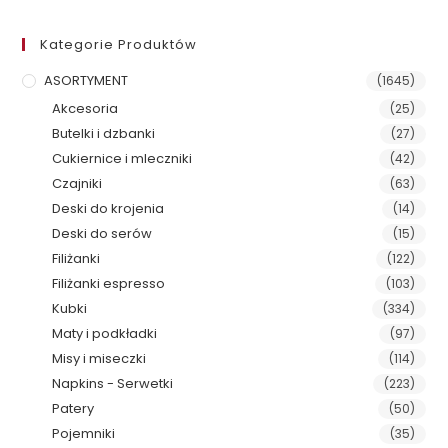
Kategorie Produktów
ASORTYMENT
(1645)
Akcesoria
(25)
Butelki i dzbanki
(27)
Cukiernice i mleczniki
(42)
Czajniki
(63)
Deski do krojenia
(14)
Deski do serów
(15)
Filiżanki
(122)
Filiżanki espresso
(103)
Kubki
(334)
Maty i podkładki
(97)
Misy i miseczki
(114)
Napkins - Serwetki
(223)
Patery
(50)
Pojemniki
(35)