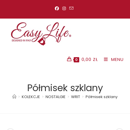
Koniec
treści
0,00
ZŁ
MENU
0
Półmisek szklany
>
KOLEKCJE
>
NOSTALGIE
>
WRIT
>
Półmisek szklany