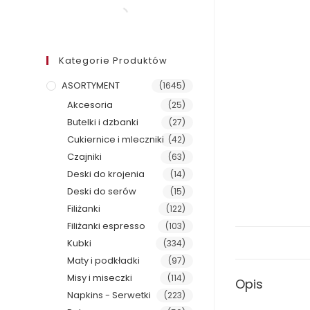
Kategorie Produktów
ASORTYMENT
(1645)
Akcesoria
(25)
Butelki i dzbanki
(27)
Cukiernice i mleczniki
(42)
Czajniki
(63)
Deski do krojenia
(14)
Deski do serów
(15)
Filiżanki
(122)
Filiżanki espresso
(103)
Kubki
(334)
Maty i podkładki
(97)
Misy i miseczki
(114)
Opis
Napkins - Serwetki
(223)