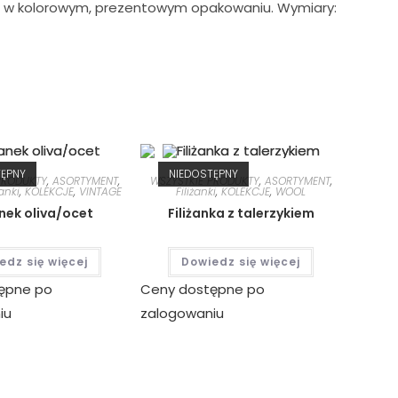
EE w kolorowym, prezentowym opakowaniu. Wymiary:
TĘPNY
NIEDOSTĘPNY
PRODUKTY
,
ASORTYMENT
,
WSZYSTKIE PRODUKTY
,
ASORTYMENT
,
anki
,
KOLEKCJE
,
VINTAGE
Filiżanki
,
KOLEKCJE
,
WOOL
ek oliva/ocet
Filiżanka z talerzykiem
edz się więcej
Dowiedz się więcej
ępne po
Ceny dostępne po
iu
zalogowaniu