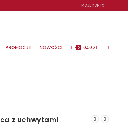
MOJE KONTO
PROMOCJE
NOWOŚCI
0,00
ZŁ
TOGGLE
0
WEBSITE
SEARCH
ca z uchwytami