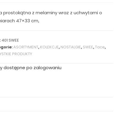
a prostokątna z melaminy wraz z uchwytami o
iarach 47×33 cm,
:
401 SWEE
gorie:
ASORTYMENT
,
KOLEKCJE
,
NOSTALGIE
,
SWEE
,
Tace
,
STKIE PRODUKTY
y dostępne po zalogowaniu