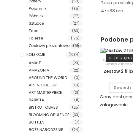
Patery
(50)
Taca prostoką
Pojemniki
(35)
47×33 cm.
Półmiski
(77)
Sztućce
(27)
Tace
(63)
Podobne p
Talerze
(176)
Zestawy prezentowe i inne
(51)
KOLEKCJE
(1634)
NIEDOSTĘPNY
WSZYSTKIE PROD
AMALFI
(23)
Filiżanki espress
AMAZONIA
(22)
Zestaw 2 fili
AROUND THE WORLD
(0)
ART & COLOUR
(8)
Dowiedz 
ART MASTERPIECE
(21)
Ceny dostępn
BARISTA
(11)
zalogowaniu
BISTROT OLIVES
(25)
BLOOMING OPULENCE
(33)
BOTTLES
(7)
BOŻE NARODZENIE
(74)