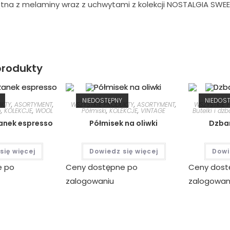
tna z melaminy wraz z uchwytami z kolekcji NOSTALGIA SW
rodukty
NIEDOSTĘPNY
NIEDOS
UKTY
,
ASORTYMENT
,
WSZYSTKIE PRODUKTY
,
ASORTYMENT
,
WSZYSTKIE 
o
,
KOLEKCJE
,
WOOL
Półmiski
,
KOLEKCJE
,
VINTAGE
Butelki i dzb
żanek espresso
Półmisek na oliwki
Dzban
się więcej
Dowiedz się więcej
Dowi
e po
Ceny dostępne po
Ceny dost
zalogowaniu
zalogowan