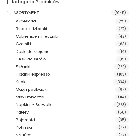
Kategorie Produktów
ASORTYMENT
(1645)
Akcesoria
(25)
Butelki i dzbanki
(27)
Cukiernice i mleczniki
(42)
Czajniki
(63)
Deski do krojenia
(14)
Deski do serów
(15)
Filiżanki
(122)
Filiżanki espresso
(103)
Kubki
(334)
Maty i podkładki
(97)
Misy i miseczki
(114)
Napkins - Serwetki
(223)
Patery
(50)
Pojemniki
(35)
Półmiski
(77)
Sztućce
(27)