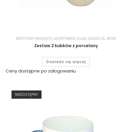
WSZYSTKIE PRODUKTY
,
ASORTYMENT
,
Kubki
,
KOLEKCJE
,
WOOL
Zestaw 2 kubków z porcelany
Dowiedz się więcej
Ceny dostępne po zalogowaniu
NIEDOSTĘPNY