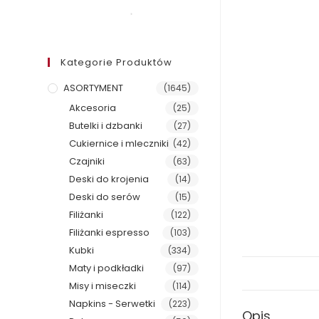
Kategorie Produktów
ASORTYMENT
(1645)
Akcesoria
(25)
Butelki i dzbanki
(27)
Cukiernice i mleczniki
(42)
Czajniki
(63)
Deski do krojenia
(14)
Deski do serów
(15)
Filiżanki
(122)
Filiżanki espresso
(103)
Kubki
(334)
Maty i podkładki
(97)
Misy i miseczki
(114)
Napkins - Serwetki
(223)
Opis