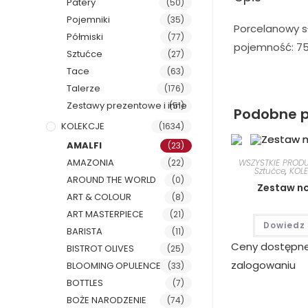
Patery
(50)
Pojemniki
(35)
Porcelanowy sł
Półmiski
(77)
pojemność: 750
Sztućce
(27)
Tace
(63)
Talerze
(176)
Zestawy prezentowe i inne
(51)
Podobne p
KOLEKCJE
(1634)
AMALFI
(23)
AMAZONIA
(22)
WSZYSTKIE PROD
Sztućce
,
KOL
AROUND THE WORLD
(0)
Zestaw no
ART & COLOUR
(8)
ART MASTERPIECE
(21)
Dowiedz 
BARISTA
(11)
Ceny dostępn
BISTROT OLIVES
(25)
zalogowaniu
BLOOMING OPULENCE
(33)
BOTTLES
(7)
BOŻE NARODZENIE
(74)