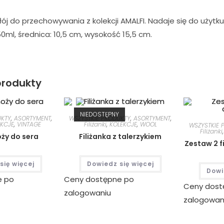
ój do przechowywania z kolekcji AMALFI. Nadaje się do użyt
ml, średnica: 10,5 cm, wysokość 15,5 cm.
rodukty
NIEDOSTĘPNY
UKTY
,
ASORTYMENT
,
WSZYSTKIE PRODUKTY
,
ASORTYMENT
,
EKCJE
,
VINTAGE
Filiżanki
,
KOLEKCJE
,
WOOL
WSZYSTKIE 
Filiżanki
ży do sera
Filiżanka z talerzykiem
Zestaw 2 f
się więcej
Dowiedz się więcej
Dowi
e po
Ceny dostępne po
Ceny dost
zalogowaniu
zalogowan