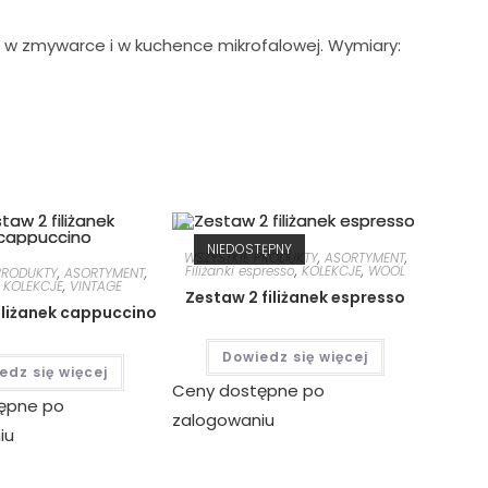
ku w zmywarce i w kuchence mikrofalowej. Wymiary:
NIEDOSTĘPNY
WSZYSTKIE PRODUKTY
,
ASORTYMENT
,
Filiżanki espresso
,
KOLEKCJE
,
WOOL
PRODUKTY
,
ASORTYMENT
,
,
KOLEKCJE
,
VINTAGE
Zestaw 2 filiżanek espresso
iliżanek cappuccino
Dowiedz się więcej
edz się więcej
Ceny dostępne po
ępne po
zalogowaniu
iu