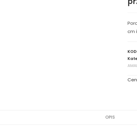
pr
Porc
cm i
KOD
Kate
AMAL
Cen
OPIS