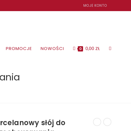
MOJE KONTO
PROMOCJE
NOWOŚCI
0,00
ZŁ
TOGGLE
0
WEBSITE
ania
SEARCH
rcelanowy słój do