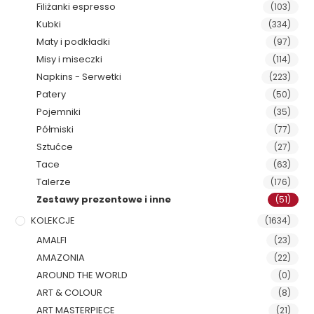
Filiżanki espresso
(103)
Kubki
(334)
Maty i podkładki
(97)
Misy i miseczki
(114)
Napkins - Serwetki
(223)
Patery
(50)
Pojemniki
(35)
Półmiski
(77)
Sztućce
(27)
Tace
(63)
Talerze
(176)
Zestawy prezentowe i inne
(51)
KOLEKCJE
(1634)
AMALFI
(23)
AMAZONIA
(22)
AROUND THE WORLD
(0)
ART & COLOUR
(8)
ART MASTERPIECE
(21)