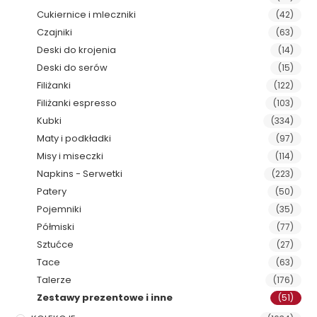
Cukiernice i mleczniki
(42)
Czajniki
(63)
Deski do krojenia
(14)
Deski do serów
(15)
Filiżanki
(122)
Filiżanki espresso
(103)
Kubki
(334)
Maty i podkładki
(97)
Misy i miseczki
(114)
Napkins - Serwetki
(223)
Patery
(50)
Pojemniki
(35)
Półmiski
(77)
Sztućce
(27)
Tace
(63)
Talerze
(176)
Zestawy prezentowe i inne
(51)