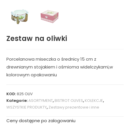
Zestaw na oliwki
Porcelanowa miseczka o średnicy 15 cm z
drewnianym stojakiem i ośmioma widelczykami,w
kolorowym opakowaniu
KOD:
825 OLIV
Kategorie:
ASORTYMENT
,
BISTROT OLIVES
,
KOLEKCJE
,
WSZYSTKIE PRODUKTY
,
Zestawy prezentowe i inne
Ceny dostępne po zalogowaniu