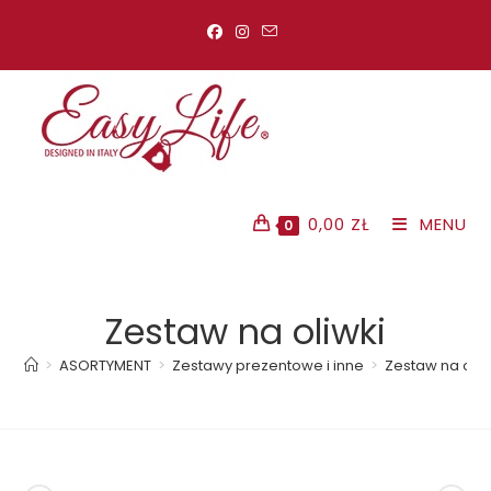
Koniec
treści
0,00
ZŁ
MENU
0
Zestaw na oliwki
>
ASORTYMENT
>
Zestawy prezentowe i inne
>
Zestaw na oliw