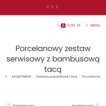
Koniec
treści
0,00
ZŁ
MENU
0
Porcelanowy zestaw
serwisowy z bambusową
tacą
>
ASORTYMENT
>
Zestawy prezentowe i inne
>
Porcelanowy z
Poprzedni wpis
Następny wpis