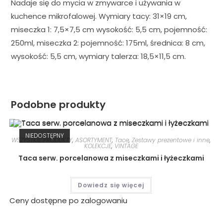
Nadaje się do mycia w zmywarce i używania w
kuchence mikrofalowej. Wymiary tacy: 31×19 cm,
miseczka 1: 7,5×7,5 cm wysokość: 5,5 cm, pojemność:
250ml, miseczka 2: pojemność: 175ml, średnica: 8 cm,
wysokość: 5,5 cm, wymiary talerza: 18,5×11,5 cm.
Podobne produkty
NIEDOSTĘPNY
WSZYSTKIE PRODUKTY
,
ASORTYMENT
,
Tace
,
Zestawy prezentowe i inne
,
KOLEKCJE
,
VINTAGE
Taca serw. porcelanowa z miseczkami i łyżeczkami
Dowiedz się więcej
Ceny dostępne po zalogowaniu