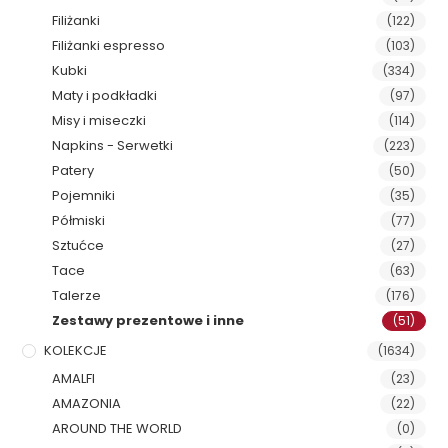
Filiżanki
(122)
Filiżanki espresso
(103)
Kubki
(334)
Maty i podkładki
(97)
Misy i miseczki
(114)
Napkins - Serwetki
(223)
Patery
(50)
Pojemniki
(35)
Półmiski
(77)
Sztućce
(27)
Tace
(63)
Talerze
(176)
Zestawy prezentowe i inne
(51)
KOLEKCJE
(1634)
AMALFI
(23)
AMAZONIA
(22)
AROUND THE WORLD
(0)