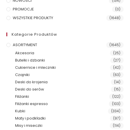
NOWOŚCI
(134)
PROMOCJE
(0)
WSZYSTKIE PRODUKTY
(1648)
Kategorie Produktów
ASORTYMENT
(1645)
Akcesoria
(25)
Butelki i dzbanki
(27)
Cukiernice i mleczniki
(42)
Czajniki
(63)
Deski do krojenia
(14)
Deski do serów
(15)
Filiżanki
(122)
Filiżanki espresso
(103)
Kubki
(334)
Maty i podkładki
(97)
Misy i miseczki
(114)