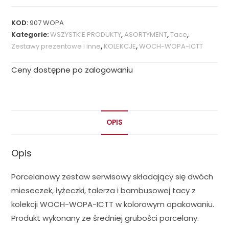
KOD:
907 WOPA
Kategorie:
WSZYSTKIE PRODUKTY
,
ASORTYMENT
,
Tace
,
Zestawy prezentowe i inne
,
KOLEKCJE
,
WOCH-WOPA-ICTT
Ceny dostępne po zalogowaniu
OPIS
Opis
Porcelanowy zestaw serwisowy składający się dwóch
mieseczek, łyżeczki, talerza i bambusowej tacy z
kolekcji WOCH-WOPA-ICTT w kolorowym opakowaniu.
Produkt wykonany ze średniej grubości porcelany.