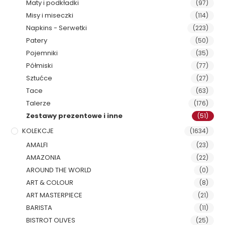
Maty i podkładki
(97)
Misy i miseczki
(114)
Napkins - Serwetki
(223)
Patery
(50)
Pojemniki
(35)
Półmiski
(77)
Sztućce
(27)
Tace
(63)
Talerze
(176)
Zestawy prezentowe i inne
(51)
KOLEKCJE
(1634)
AMALFI
(23)
AMAZONIA
(22)
AROUND THE WORLD
(0)
ART & COLOUR
(8)
ART MASTERPIECE
(21)
BARISTA
(11)
BISTROT OLIVES
(25)