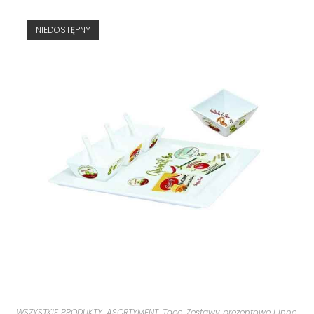
NIEDOSTĘPNY
WSZYSTKIE PRODUKTY
,
ASORTYMENT
,
Tace
,
Zestawy prezentowe i inne
,