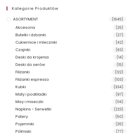
Kategorie Produktów
ASORTYMENT
(1645)
Akcesoria
(25)
Butelki i dzbanki
(27)
Cukiernice i mleczniki
(42)
Czajniki
(63)
Deski do krojenia
(14)
Deski do serów
(15)
Filiżanki
(122)
Filiżanki espresso
(103)
Kubki
(334)
Maty i podkładki
(97)
Misy i miseczki
(114)
Napkins - Serwetki
(223)
Patery
(50)
Pojemniki
(35)
Półmiski
(77)