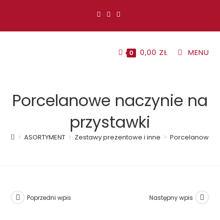
Koniec
treści
0,00
ZŁ
MENU
0
Porcelanowe naczynie na
przystawki
>
ASORTYMENT
>
Zestawy prezentowe i inne
>
Porcelanowe na
Poprzedni wpis
Następny wpis