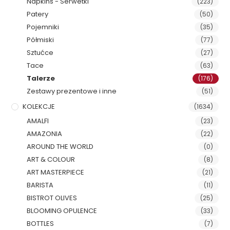
Napkins - Serwetki
(223)
Patery
(50)
Pojemniki
(35)
Półmiski
(77)
Sztućce
(27)
Tace
(63)
Talerze
(176)
Zestawy prezentowe i inne
(51)
KOLEKCJE
(1634)
AMALFI
(23)
AMAZONIA
(22)
AROUND THE WORLD
(0)
ART & COLOUR
(8)
ART MASTERPIECE
(21)
BARISTA
(11)
BISTROT OLIVES
(25)
BLOOMING OPULENCE
(33)
BOTTLES
(7)