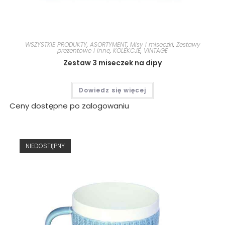
WSZYSTKIE PRODUKTY
,
ASORTYMENT
,
Misy i miseczki
,
Zestawy
prezentowe i inne
,
KOLEKCJE
,
VINTAGE
Zestaw 3 miseczek na dipy
Dowiedz się więcej
Ceny dostępne po zalogowaniu
NIEDOSTĘPNY