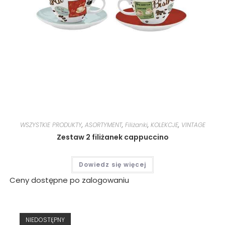
WSZYSTKIE PRODUKTY
,
ASORTYMENT
,
Filiżanki
,
KOLEKCJE
,
VINTAGE
Zestaw 2 filiżanek cappuccino
Dowiedz się więcej
Ceny dostępne po zalogowaniu
NIEDOSTĘPNY