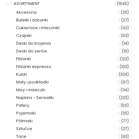
ASORTYMENT
(1645)
Akcesoria
(25)
Butelki i dzbanki
(27)
Cukiernice i mleczniki
(42)
Czajniki
(63)
Deski do krojenia
(14)
Deski do serów
(15)
Filiżanki
(122)
Filiżanki espresso
(103)
Kubki
(334)
Maty i podkładki
(97)
Misy i miseczki
(114)
Napkins - Serwetki
(223)
Patery
(50)
Pojemniki
(35)
Półmiski
(77)
Sztućce
(27)
Tace
(63)