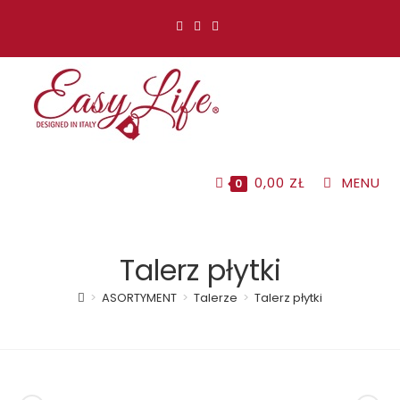
Koniec
treści
0,00
ZŁ
MENU
0
Talerz płytki
>
ASORTYMENT
>
Talerze
>
Talerz płytki