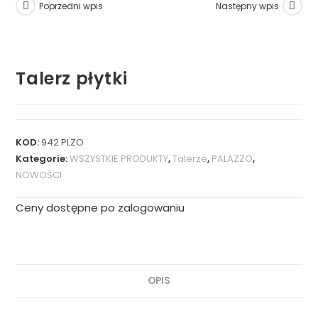
Poprzedni wpis
Następny wpis
Talerz płytki
KOD:
942 PLZO
Kategorie:
WSZYSTKIE PRODUKTY
,
Talerze
,
PALAZZO
,
NOWOŚCI
Ceny dostępne po zalogowaniu
OPIS