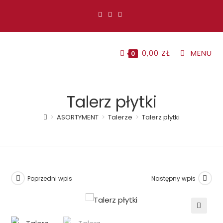
Koniec
treści
0,00
ZŁ
MENU
0
Talerz płytki
>
ASORTYMENT
>
Talerze
>
Talerz płytki
Poprzedni wpis
Następny wpis
🔍