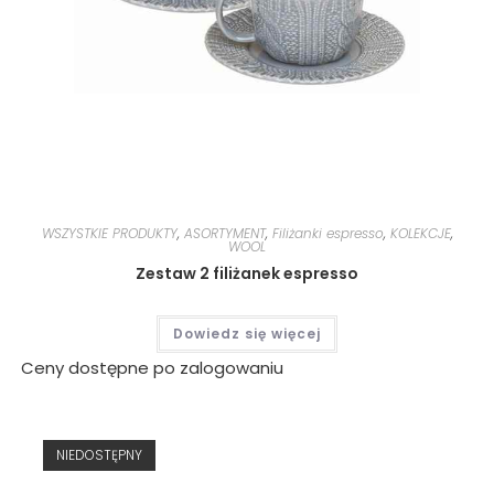
WSZYSTKIE PRODUKTY
,
ASORTYMENT
,
Filiżanki espresso
,
KOLEKCJE
,
WOOL
Zestaw 2 filiżanek espresso
Dowiedz się więcej
Ceny dostępne po zalogowaniu
NIEDOSTĘPNY