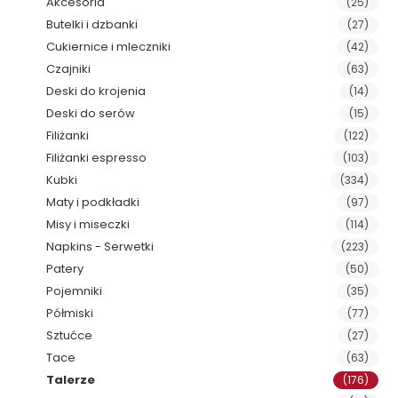
Akcesoria
(25)
Butelki i dzbanki
(27)
Cukiernice i mleczniki
(42)
Czajniki
(63)
Deski do krojenia
(14)
Deski do serów
(15)
Filiżanki
(122)
Filiżanki espresso
(103)
Kubki
(334)
Maty i podkładki
(97)
Misy i miseczki
(114)
Napkins - Serwetki
(223)
Patery
(50)
Pojemniki
(35)
Półmiski
(77)
Sztućce
(27)
Tace
(63)
Talerze
(176)