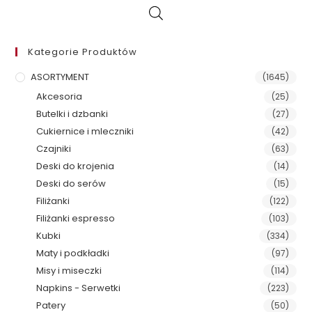
Kategorie Produktów
ASORTYMENT
(1645)
Akcesoria
(25)
Butelki i dzbanki
(27)
Cukiernice i mleczniki
(42)
Czajniki
(63)
Deski do krojenia
(14)
Deski do serów
(15)
Filiżanki
(122)
Filiżanki espresso
(103)
Kubki
(334)
Maty i podkładki
(97)
Misy i miseczki
(114)
Napkins - Serwetki
(223)
Patery
(50)