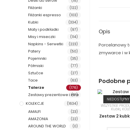
Deski do serów
(15)
Filiżanki
(122)
Filiżanki espresso
(103)
Kubki
(334)
Maty i podkładki
(97)
Opis
Misy i miseczki
(114)
Napkins - Serwetki
(223)
Porcelanowy ta
Patery
(50)
zmywarce i w k
Pojemniki
(35)
Półmiski
(77)
Sztućce
(27)
Podobne p
Tace
(63)
Talerze
(176)
Zestawy prezentowe i inne
(51)
NIEDOSTĘPNY
KOLEKCJE
(1634)
WSZYSTKIE PROD
Kubki
,
KOL
AMALFI
(23)
Zestaw 2 kubk
AMAZONIA
(22)
AROUND THE WORLD
(0)