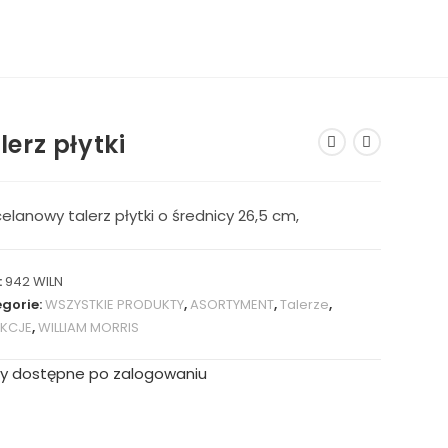
lerz płytki
elanowy talerz płytki o średnicy 26,5 cm,
:
942 WILN
gorie:
WSZYSTKIE PRODUKTY
,
ASORTYMENT
,
Talerze
,
EKCJE
,
WILLIAM MORRIS
y dostępne po zalogowaniu