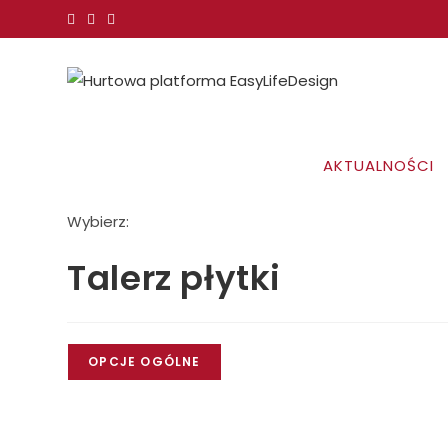
Koniec
treści
AKTUALNOŚCI
Wybierz:
Talerz płytki
OPCJE OGÓLNE