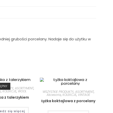
edniej grubości porcelany. Nadaje się do użytku w
TĘPNY
PRODUKTY
,
ASORTYMENT
,
i
,
KOLEKCJE
,
WOOL
WSZYSTKIE PRODUKTY
,
ASORTYMENT
,
Akcesoria
,
KOLEKCJE
,
VINTAGE
ka z talerzykiem
Łyżka koktajlowa z porcelany
edz się więcej