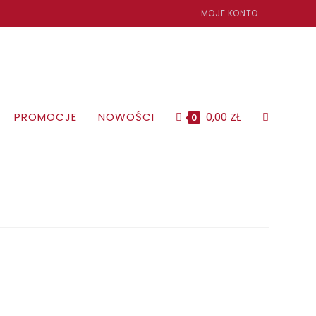
MOJE KONTO
PROMOCJE
NOWOŚCI
0,00
ZŁ
TOGGLE
0
WEBSITE
SEARCH