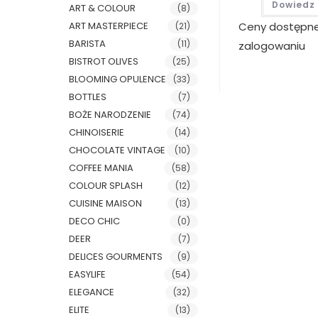
Dowiedz 
ART & COLOUR
(8)
Ceny dostępn
ART MASTERPIECE
(21)
BARISTA
(11)
zalogowaniu
BISTROT OLIVES
(25)
BLOOMING OPULENCE
(33)
BOTTLES
(7)
BOŻE NARODZENIE
(74)
CHINOISERIE
(14)
CHOCOLATE VINTAGE
(10)
COFFEE MANIA
(58)
COLOUR SPLASH
(12)
CUISINE MAISON
(13)
DECO CHIC
(0)
DEER
(7)
DELICES GOURMENTS
(9)
EASYLIFE
(54)
ELEGANCE
(32)
ELITE
(13)