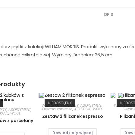
OPIS
lerz płytki z kolekcji WILLIAM MORRIS. Produkt wykonany ze śr
uchence mikrofalowej. Wymiary: średnica: 26,5 cm.
rodukty
NIEDOSTĘPNY
NIEDOS
WSZYSTKIE PRODUKTY
,
ASORTYMENT
,
WSZYSTKIE 
Filiżanki espresso
,
KOLEKCJE
,
WOOL
Filiżank
UKTY
,
ASORTYMENT
,
EKCJE
,
WOOL
Zestaw 2 filiżanek espresso
Filiżan
ów z porcelany
Dowiedz się więcej
Dowi