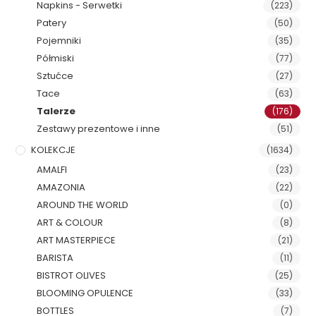
Napkins - Serwetki
(223)
Patery
(50)
Pojemniki
(35)
Półmiski
(77)
Sztućce
(27)
Tace
(63)
Talerze
(176)
Zestawy prezentowe i inne
(51)
KOLEKCJE
(1634)
AMALFI
(23)
AMAZONIA
(22)
AROUND THE WORLD
(0)
ART & COLOUR
(8)
ART MASTERPIECE
(21)
BARISTA
(11)
BISTROT OLIVES
(25)
BLOOMING OPULENCE
(33)
BOTTLES
(7)