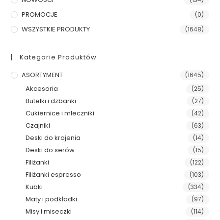
PROMOCJE
(0)
WSZYSTKIE PRODUKTY
(1648)
Kategorie Produktów
ASORTYMENT
(1645)
Akcesoria
(25)
Butelki i dzbanki
(27)
Cukiernice i mleczniki
(42)
Czajniki
(63)
Deski do krojenia
(14)
Deski do serów
(15)
Filiżanki
(122)
Filiżanki espresso
(103)
Kubki
(334)
Maty i podkładki
(97)
Misy i miseczki
(114)