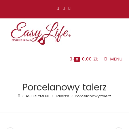
Koniec
treści
0,00
ZŁ
MENU
0
Porcelanowy talerz
>
ASORTYMENT
>
Talerze
>
Porcelanowy talerz