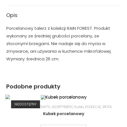
Opis
Porcelanowy talerz z kolekcji RAIN FOREST. Produkt
wykonany ze średniej grubości porcelany, ze
złoconymi brzegami. Nie nadaje się do mycia w
zmywarce, ani używania w kuchence mikrofalowej.
Wymiary: średnica 26 cm.
Podobne produkty
NIEDOSTĘPNY
WSZYSTKIE PRODUKTY
,
ASORTYMENT
,
Kubki
,
KOLEKCJE
,
WOOL
Kubek porcelanowy