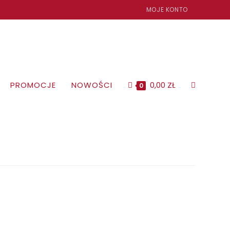
MOJE KONTO
PROMOCJE
NOWOŚCI
0,00
ZŁ
TOGGLE
0
WEBSITE
SEARCH