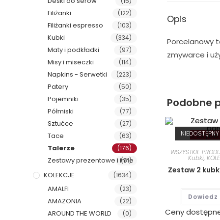
Deski do serów
(15)
Filiżanki
(122)
Opis
Filiżanki espresso
(103)
Kubki
(334)
Porcelanowy ta
Maty i podkładki
(97)
zmywarce i uż
Misy i miseczki
(114)
Napkins - Serwetki
(223)
Patery
(50)
Pojemniki
(35)
Podobne p
Półmiski
(77)
Sztućce
(27)
NIEDOSTĘPNY
Szybki
Tace
(63)
Talerze
(176)
WSZYSTKIE PROD
Kubki
,
KOL
Zestawy prezentowe i inne
(51)
Zestaw 2 kubk
KOLEKCJE
(1634)
AMALFI
(23)
Dowiedz 
AMAZONIA
(22)
Ceny dostępn
AROUND THE WORLD
(0)