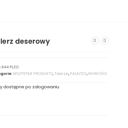
lerz deserowy
:
944 PLZO
gorie:
WSZYSTKIE PRODUKTY
,
Talerze
,
PALAZZO
,
NOWOŚCI
y dostępne po zalogowaniu