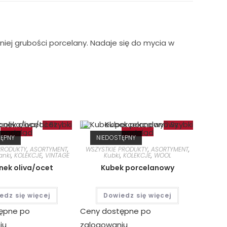
niej grubości porcelany. Nadaje się do mycia w
Szybki
Szybki
podgląd
podgląd
TĘPNY
NIEDOSTĘPNY
PRODUKTY
,
ASORTYMENT
,
WSZYSTKIE PRODUKTY
,
ASORTYMENT
,
anki
,
KOLEKCJE
,
VINTAGE
Kubki
,
KOLEKCJE
,
WOOL
ek oliva/ocet
Kubek porcelanowy
edz się więcej
Dowiedz się więcej
ępne po
Ceny dostępne po
iu
zalogowaniu