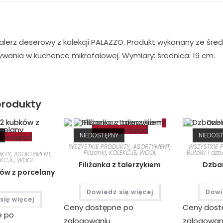
lerz deserowy z kolekcji PALAZZO. Produkt wykonany ze śred
ywania w kuchence mikrofalowej. Wymiary: średnica: 19 cm.
rodukty
Szybki podgląd
NIEDOSTĘPNY
NIEDOS
 podgląd
WSZYSTKIE PRODUKTY
,
ASORTYMENT
,
WSZYSTKIE 
Filiżanki
,
KOLEKCJE
,
WOOL
Butelki i dzb
UKTY
,
ASORTYMENT
,
EKCJE
,
WOOL
Filiżanka z talerzykiem
Dzban
ów z porcelany
Dowiedz się więcej
Dowi
się więcej
Ceny dostępne po
Ceny dost
e po
zalogowaniu
zalogowan