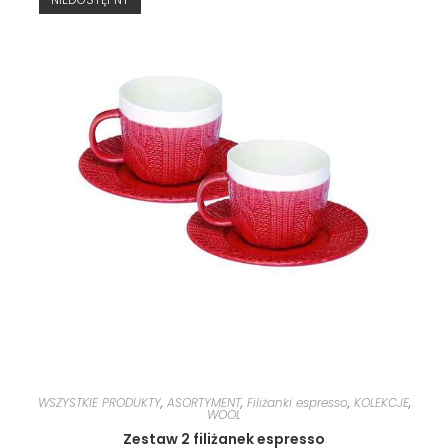
WSZYSTKIE PRODUKTY
,
ASORTYMENT
,
Filiżanki espresso
,
KOLEKCJE
,
WOOL
Zestaw 2 filiżanek espresso