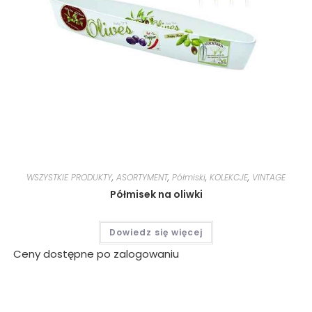
WSZYSTKIE PRODUKTY
,
ASORTYMENT
,
Półmiski
,
KOLEKCJE
,
VINTAGE
Półmisek na oliwki
Dowiedz się więcej
Ceny dostępne po zalogowaniu