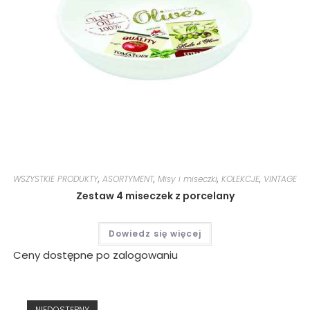
WSZYSTKIE PRODUKTY
,
ASORTYMENT
,
Misy i miseczki
,
KOLEKCJE
,
VINTAGE
Zestaw 4 miseczek z porcelany
Dowiedz się więcej
Ceny dostępne po zalogowaniu
NIEDOSTĘPNY