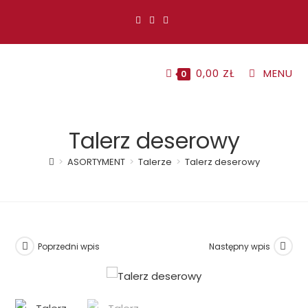
Koniec
treści
0,00
ZŁ
MENU
0
Talerz deserowy
>
ASORTYMENT
>
Talerze
>
Talerz deserowy
Poprzedni wpis
Następny wpis