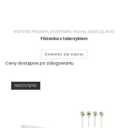
WSZYSTKIE PRODUKTY
,
ASORTYMENT
,
Filiżanki
,
KOLEKCJE
,
WOOL
Filiżanka z talerzykiem
Dowiedz się więcej
Ceny dostępne po zalogowaniu
NIEDOSTĘPNY