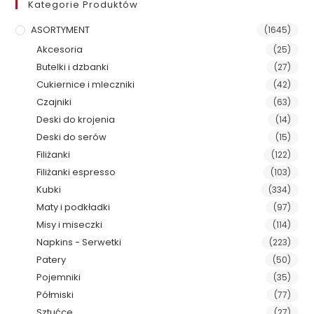
Kategorie Produktów
ASORTYMENT
(1645)
Akcesoria
(25)
Butelki i dzbanki
(27)
Cukiernice i mleczniki
(42)
Czajniki
(63)
Deski do krojenia
(14)
Deski do serów
(15)
Filiżanki
(122)
Filiżanki espresso
(103)
Kubki
(334)
Maty i podkładki
(97)
Misy i miseczki
(114)
Napkins - Serwetki
(223)
Patery
(50)
Pojemniki
(35)
Półmiski
(77)
Sztućce
(27)