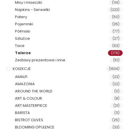
Misy i miseczki
(114)
Napkins - Serwetki
(223)
Patery
(50)
Pojemniki
(35)
Półmiski
(77)
Sztućce
(27)
Tace
(63)
Talerze
(176)
Zestawy prezentowe i inne
(51)
KOLEKCJE
(1634)
AMALFI
(23)
AMAZONIA
(22)
AROUND THE WORLD
(0)
ART & COLOUR
(8)
ART MASTERPIECE
(21)
BARISTA
(11)
BISTROT OLIVES
(25)
BLOOMING OPULENCE
(33)