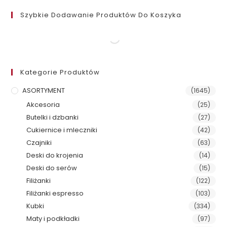
Szybkie Dodawanie Produktów Do Koszyka
Kategorie Produktów
ASORTYMENT
(1645)
Akcesoria
(25)
Butelki i dzbanki
(27)
Cukiernice i mleczniki
(42)
Czajniki
(63)
Deski do krojenia
(14)
Deski do serów
(15)
Filiżanki
(122)
Filiżanki espresso
(103)
Kubki
(334)
Maty i podkładki
(97)