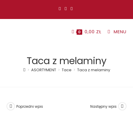
Koniec
treści
0,00
ZŁ
MENU
0
Taca z melaminy
>
ASORTYMENT
>
Tace
>
Taca z melaminy
Poprzedni wpis
Następny wpis