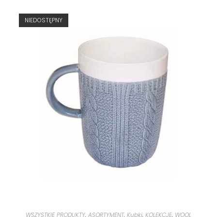
NIEDOSTĘPNY
WSZYSTKIE PRODUKTY
,
ASORTYMENT
,
Kubki
,
KOLEKCJE
,
WOOL