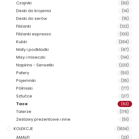
Czajniki
(63)
Deski do krojenia
(14)
Deski do serów
(15)
Filiżanki
(122)
Filiżanki espresso
(103)
Kubki
(334)
Maty i podkładki
(97)
Misy i miseczki
(114)
Napkins - Serwetki
(223)
Patery
(50)
Pojemniki
(35)
Półmiski
(77)
Sztućce
(27)
Tace
(63)
Talerze
(176)
Zestawy prezentowe i inne
(51)
KOLEKCJE
(1634)
AMALFI
(23)