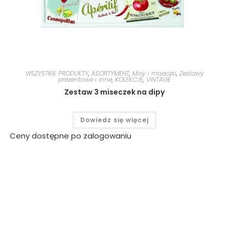
WSZYSTKIE PRODUKTY
,
ASORTYMENT
,
Misy i miseczki
,
Zestawy
prezentowe i inne
,
KOLEKCJE
,
VINTAGE
Zestaw 3 miseczek na dipy
Dowiedz się więcej
Ceny dostępne po zalogowaniu