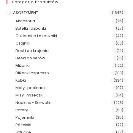
Kategorie Produktów
ASORTYMENT
(1645)
Akcesoria
(25)
Butelki i dzbanki
(27)
Cukiernice i mleczniki
(42)
Czajniki
(63)
Deski do krojenia
(14)
Deski do serów
(15)
Filiżanki
(122)
Filiżanki espresso
(103)
Kubki
(334)
Maty i podkładki
(97)
Misy i miseczki
(114)
Napkins - Serwetki
(223)
Patery
(50)
Pojemniki
(35)
Półmiski
(77)
Sztućce
(27)