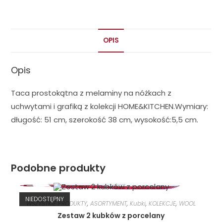
OPIS
Opis
Taca prostokątna z melaminy na nóżkach z
uchwytami i grafiką z kolekcji HOME&KITCHEN.Wymiary:
długość: 51 cm, szerokość 38 cm, wysokość:5,5 cm.
Podobne produkty
NIEDOSTĘPNY
WSZYSTKIE PRODUKTY
,
ASORTYMENT
,
Kubki
,
KOLEKCJE
,
WOOL
Zestaw 2 kubków z porcelany