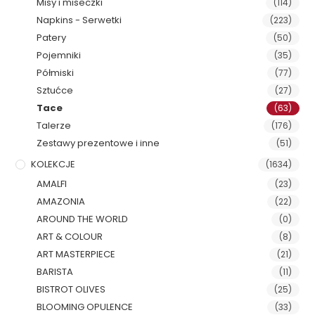
Misy i miseczki
(114)
Napkins - Serwetki
(223)
Patery
(50)
Pojemniki
(35)
Półmiski
(77)
Sztućce
(27)
Tace
(63)
Talerze
(176)
Zestawy prezentowe i inne
(51)
KOLEKCJE
(1634)
AMALFI
(23)
AMAZONIA
(22)
AROUND THE WORLD
(0)
ART & COLOUR
(8)
ART MASTERPIECE
(21)
BARISTA
(11)
BISTROT OLIVES
(25)
BLOOMING OPULENCE
(33)