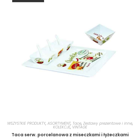
WSZYSTKIE PRODUKTY
,
ASORTYMENT
,
Tace
,
Zestawy prezentowe i inne
,
KOLEKCJE
,
VINTAGE
Taca serw. porcelanowa z miseczkami i łyżeczkami