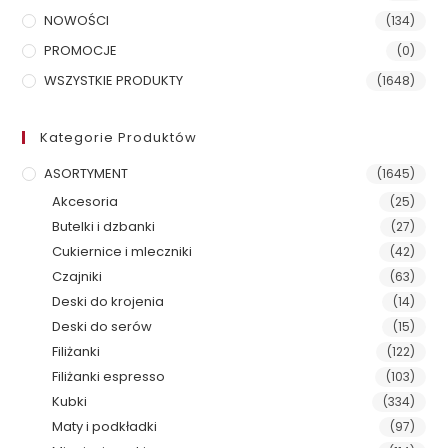
NOWOŚCI
(134)
PROMOCJE
(0)
WSZYSTKIE PRODUKTY
(1648)
Kategorie Produktów
ASORTYMENT
(1645)
Akcesoria
(25)
Butelki i dzbanki
(27)
Cukiernice i mleczniki
(42)
Czajniki
(63)
Deski do krojenia
(14)
Deski do serów
(15)
Filiżanki
(122)
Filiżanki espresso
(103)
Kubki
(334)
Maty i podkładki
(97)