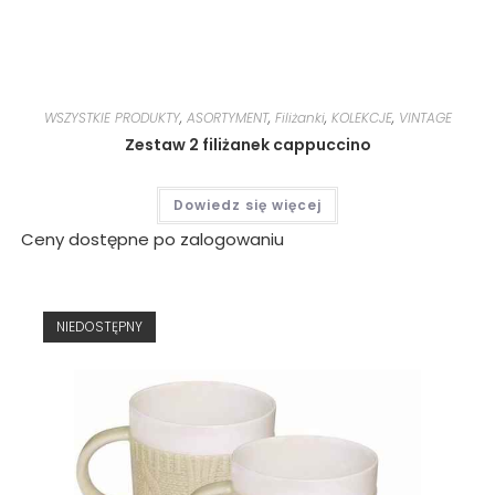
WSZYSTKIE PRODUKTY
,
ASORTYMENT
,
Filiżanki
,
KOLEKCJE
,
VINTAGE
Zestaw 2 filiżanek cappuccino
Dowiedz się więcej
Ceny dostępne po zalogowaniu
NIEDOSTĘPNY