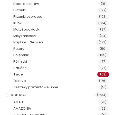
Deski do serów
(15)
Filiżanki
(122)
Filiżanki espresso
(103)
Kubki
(334)
Maty i podkładki
(97)
Misy i miseczki
(114)
Napkins - Serwetki
(223)
Patery
(50)
Pojemniki
(35)
Półmiski
(77)
Sztućce
(27)
Tace
(63)
Talerze
(176)
Zestawy prezentowe i inne
(51)
KOLEKCJE
(1634)
AMALFI
(23)
AMAZONIA
(22)
AROUND THE WORLD
(0)