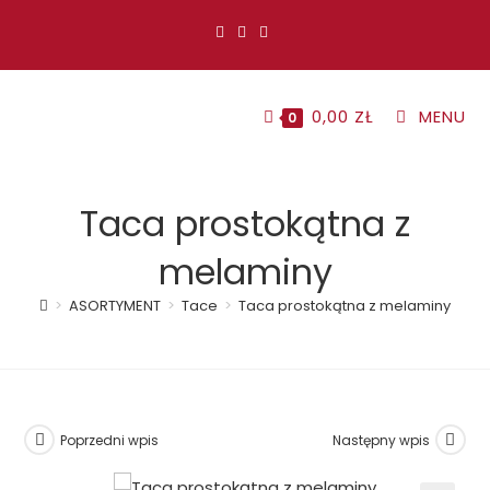
Koniec
treści
0,00
ZŁ
MENU
0
Taca prostokątna z
melaminy
>
ASORTYMENT
>
Tace
>
Taca prostokątna z melaminy
Poprzedni wpis
Następny wpis