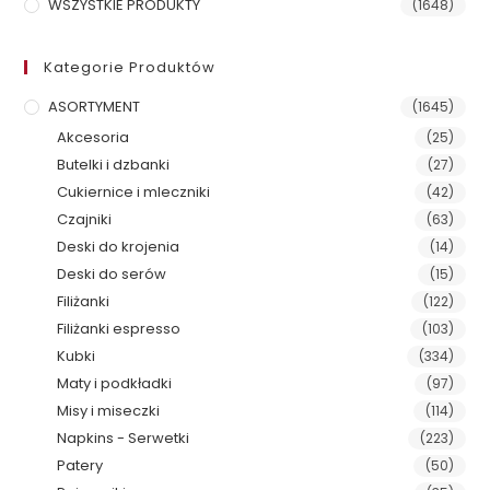
WSZYSTKIE PRODUKTY
(1648)
Kategorie Produktów
ASORTYMENT
(1645)
Akcesoria
(25)
Butelki i dzbanki
(27)
Cukiernice i mleczniki
(42)
Czajniki
(63)
Deski do krojenia
(14)
Deski do serów
(15)
Filiżanki
(122)
Filiżanki espresso
(103)
Kubki
(334)
Maty i podkładki
(97)
Misy i miseczki
(114)
Napkins - Serwetki
(223)
Patery
(50)