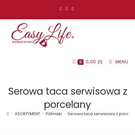
Koniec
treści
0,00
ZŁ
MENU
0
Serowa taca serwisowa z
porcelany
>
ASORTYMENT
>
Półmiski
>
Serowa taca serwisowa z porcela