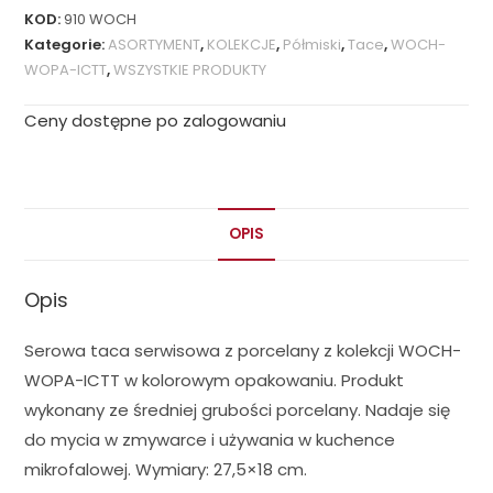
KOD:
910 WOCH
Kategorie:
ASORTYMENT
,
KOLEKCJE
,
Półmiski
,
Tace
,
WOCH-
WOPA-ICTT
,
WSZYSTKIE PRODUKTY
Ceny dostępne po zalogowaniu
OPIS
Opis
Serowa taca serwisowa z porcelany z kolekcji WOCH-
WOPA-ICTT w kolorowym opakowaniu. Produkt
wykonany ze średniej grubości porcelany. Nadaje się
do mycia w zmywarce i używania w kuchence
mikrofalowej. Wymiary: 27,5×18 cm.