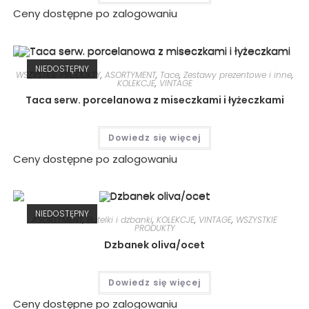
Ceny dostępne po zalogowaniu
NIEDOSTĘPNY
WSZYSTKIE PRODUKTY
,
ASORTYMENT
,
Tace
,
Zestawy prezentowe i inne
,
KOLEKCJE
,
VINTAGE
Taca serw. porcelanowa z miseczkami i łyżeczkami
Dowiedz się więcej
Ceny dostępne po zalogowaniu
NIEDOSTĘPNY
ASORTYMENT
,
Butelki i dzbanki
,
KOLEKCJE
,
VINTAGE
,
WSZYSTKIE
PRODUKTY
Dzbanek oliva/ocet
Dowiedz się więcej
Ceny dostępne po zalogowaniu