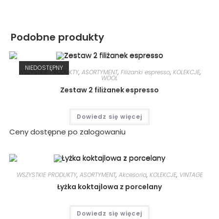
Podobne produkty
NIEDOSTĘPNY
WSZYSTKIE PRODUKTY
,
ASORTYMENT
,
Filiżanki espresso
,
KOLEKCJE
,
WOOL
Zestaw 2 filiżanek espresso
Dowiedz się więcej
Ceny dostępne po zalogowaniu
WSZYSTKIE PRODUKTY
,
ASORTYMENT
,
Akcesoria
,
KOLEKCJE
,
VINTAGE
Łyżka koktajlowa z porcelany
Dowiedz się więcej