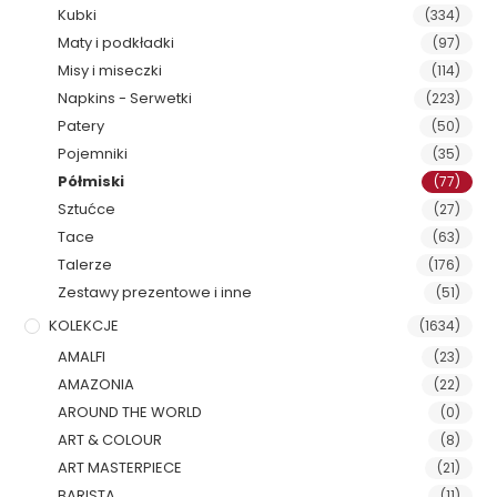
Kubki
(334)
Maty i podkładki
(97)
Misy i miseczki
(114)
Napkins - Serwetki
(223)
Patery
(50)
Pojemniki
(35)
Półmiski
(77)
Sztućce
(27)
Tace
(63)
Talerze
(176)
Zestawy prezentowe i inne
(51)
KOLEKCJE
(1634)
AMALFI
(23)
AMAZONIA
(22)
AROUND THE WORLD
(0)
ART & COLOUR
(8)
ART MASTERPIECE
(21)
BARISTA
(11)