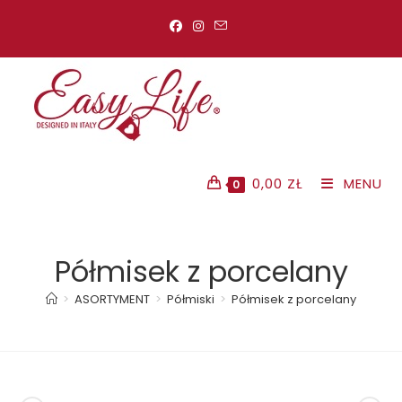
Koniec
treści
0,00
ZŁ
MENU
0
Półmisek z porcelany
>
ASORTYMENT
>
Półmiski
>
Półmisek z porcelany