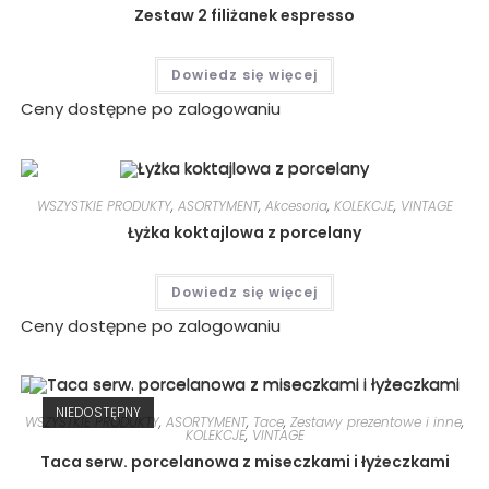
Zestaw 2 filiżanek espresso
Dowiedz się więcej
Ceny dostępne po zalogowaniu
WSZYSTKIE PRODUKTY
,
ASORTYMENT
,
Akcesoria
,
KOLEKCJE
,
VINTAGE
Łyżka koktajlowa z porcelany
Dowiedz się więcej
Ceny dostępne po zalogowaniu
NIEDOSTĘPNY
WSZYSTKIE PRODUKTY
,
ASORTYMENT
,
Tace
,
Zestawy prezentowe i inne
,
KOLEKCJE
,
VINTAGE
Taca serw. porcelanowa z miseczkami i łyżeczkami