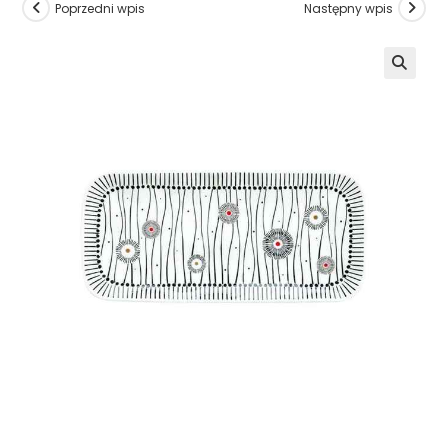
Poprzedni wpis
Następny wpis
🔍