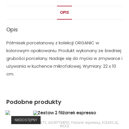
OPIS
Opis
Półmisek porcelanowy z kolekcji ORGANIC w
kolorowym opakowaniu. Produkt wykonany ze średniej
grubości porcelany. Nadaje się do mycia w zmywarce i
używania w kuchence mikrofalowej. Wymiary: 22 x 10
cm.
Podobne produkty
NIEDOSTĘPNY
WSZYSTKIE PRODUKTY
,
ASORTYMENT
,
Filiżanki espresso
,
KOLEKCJE
,
WOOL