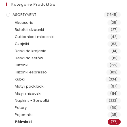
Kategorie Produktów
ASORTYMENT
(1645)
Akcesoria
(25)
Butelki i dzbanki
(27)
Cukiernice i mleczniki
(42)
Czajniki
(63)
Deski do krojenia
(14)
Deski do serów
(15)
Filiżanki
(122)
Filiżanki espresso
(103)
Kubki
(334)
Maty i podkładki
(97)
Misy i miseczki
(114)
Napkins - Serwetki
(223)
Patery
(50)
Pojemniki
(35)
Półmiski
(77)