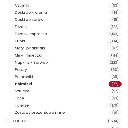
Czajniki
(63)
Deski do krojenia
(14)
Deski do serów
(15)
Filiżanki
(122)
Filiżanki espresso
(103)
Kubki
(334)
Maty i podkładki
(97)
Misy i miseczki
(114)
Napkins - Serwetki
(223)
Patery
(50)
Pojemniki
(35)
Półmiski
(77)
Sztućce
(27)
Tace
(63)
Talerze
(176)
Zestawy prezentowe i inne
(51)
KOLEKCJE
(1634)