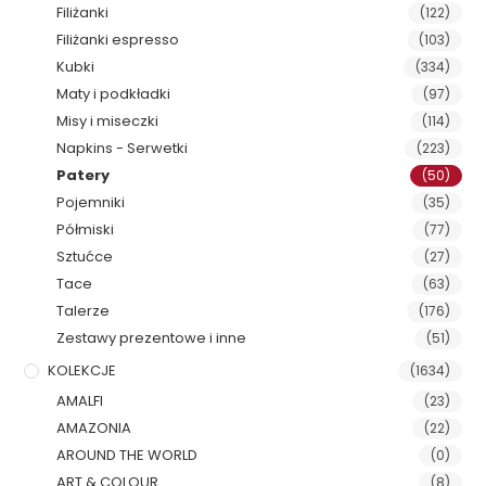
Filiżanki
(122)
Filiżanki espresso
(103)
Kubki
(334)
Maty i podkładki
(97)
Misy i miseczki
(114)
Napkins - Serwetki
(223)
Patery
(50)
Pojemniki
(35)
Półmiski
(77)
Sztućce
(27)
Tace
(63)
Talerze
(176)
Zestawy prezentowe i inne
(51)
KOLEKCJE
(1634)
AMALFI
(23)
AMAZONIA
(22)
AROUND THE WORLD
(0)
ART & COLOUR
(8)