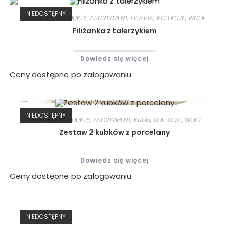
NIEDOSTĘPNY
WSZYSTKIE PRODUKTY
,
ASORTYMENT
,
Filiżanki
,
KOLEKCJE
,
WOOL
Filiżanka z talerzykiem
Dowiedz się więcej
Ceny dostępne po zalogowaniu
NIEDOSTĘPNY
WSZYSTKIE PRODUKTY
,
ASORTYMENT
,
Kubki
,
KOLEKCJE
,
WOOL
Zestaw 2 kubków z porcelany
Dowiedz się więcej
Ceny dostępne po zalogowaniu
NIEDOSTĘPNY