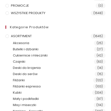
PROMOCJE
(0)
WSZYSTKIE PRODUKTY
(1648)
Kategorie Produktów
ASORTYMENT
(1645)
Akcesoria
(25)
Butelki i dzbanki
(27)
Cukiernice i mleczniki
(42)
Czajniki
(63)
Deski do krojenia
(14)
Deski do serów
(15)
Filiżanki
(122)
Filiżanki espresso
(103)
Kubki
(334)
Maty i podkładki
(97)
Misy i miseczki
(114)