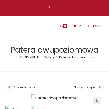
Koniec
treści
0,00
ZŁ
MENU
0
Patera dwupoziomowa
>
ASORTYMENT
>
Patery
>
Patera dwupoziomowa
Poprzedni wpis
Następny wpis
🔍