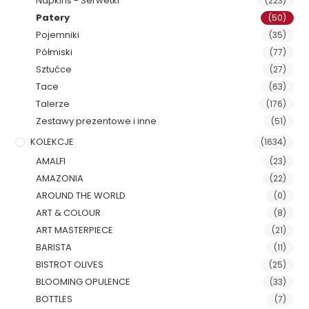
Napkins - Serwetki
(223)
Patery
(50)
Pojemniki
(35)
Półmiski
(77)
Sztućce
(27)
Tace
(63)
Talerze
(176)
Zestawy prezentowe i inne
(51)
KOLEKCJE
(1634)
AMALFI
(23)
AMAZONIA
(22)
AROUND THE WORLD
(0)
ART & COLOUR
(8)
ART MASTERPIECE
(21)
BARISTA
(11)
BISTROT OLIVES
(25)
BLOOMING OPULENCE
(33)
BOTTLES
(7)