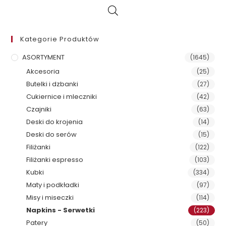
Kategorie Produktów
ASORTYMENT
(1645)
Akcesoria
(25)
Butelki i dzbanki
(27)
Cukiernice i mleczniki
(42)
Czajniki
(63)
Deski do krojenia
(14)
Deski do serów
(15)
Filiżanki
(122)
Filiżanki espresso
(103)
Kubki
(334)
Maty i podkładki
(97)
Misy i miseczki
(114)
Napkins - Serwetki
(223)
Patery
(50)