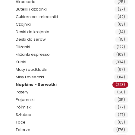
Akcesoria
(25)
Butelki i dzbanki
(27)
Cukiernice i mleczniki
(42)
Czajniki
(63)
Deski do krojenia
(14)
Deski do serów
(15)
Filiżanki
(122)
Filiżanki espresso
(103)
Kubki
(334)
Maty i podkładki
(97)
Misy i miseczki
(114)
Napkins - Serwetki
(223)
Patery
(50)
Pojemniki
(35)
Półmiski
(77)
Sztućce
(27)
Tace
(63)
Talerze
(176)