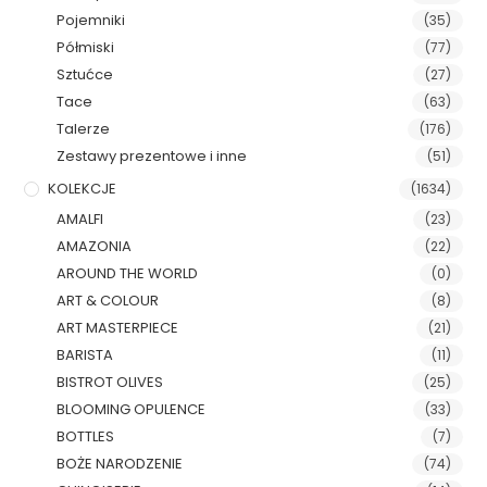
Pojemniki
(35)
Półmiski
(77)
Sztućce
(27)
Tace
(63)
Talerze
(176)
Zestawy prezentowe i inne
(51)
KOLEKCJE
(1634)
AMALFI
(23)
AMAZONIA
(22)
AROUND THE WORLD
(0)
ART & COLOUR
(8)
ART MASTERPIECE
(21)
BARISTA
(11)
BISTROT OLIVES
(25)
BLOOMING OPULENCE
(33)
BOTTLES
(7)
BOŻE NARODZENIE
(74)