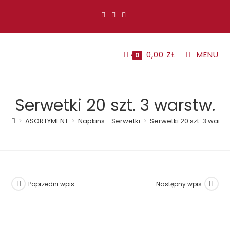
Koniec
treści
0,00
ZŁ
MENU
0
Serwetki 20 szt. 3 warstw.
>
ASORTYMENT
>
Napkins - Serwetki
>
Serwetki 20 szt. 3 warst
Poprzedni wpis
Następny wpis