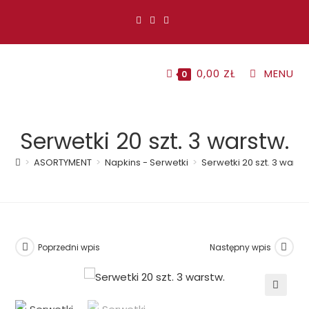
Koniec
treści
0,00
ZŁ
MENU
0
Serwetki 20 szt. 3 warstw.
>
ASORTYMENT
>
Napkins - Serwetki
>
Serwetki 20 szt. 3 warst
Poprzedni wpis
Następny wpis
🔍