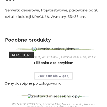
Serwetki deserowe, trójwarstwowe, pakowane po 20
sztuk z kolekcji SIRACUSA. Wymiary: 33×33 cm.
Podobne produkty
NIEDOSTĘPNY
WSZYSTKIE PRODUKTY
,
ASORTYMENT
,
Filiżanki
,
KOLEKCJE
,
WOOL
Filiżanka z talerzykiem
Dowiedz się więcej
Ceny dostępne po zalogowaniu
WSZYSTKIE PRODUKTY
,
ASORTYMENT
,
Misy i miseczki
,
Zestawy