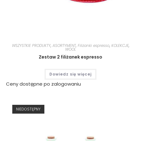
WSZYSTKIE PRODUKTY
,
ASORTYMENT
,
Filiżanki espresso
,
KOLEKCJE
,
WOOL
Zestaw 2 filiżanek espresso
Dowiedz się więcej
Ceny dostępne po zalogowaniu
NIEDOSTĘPNY