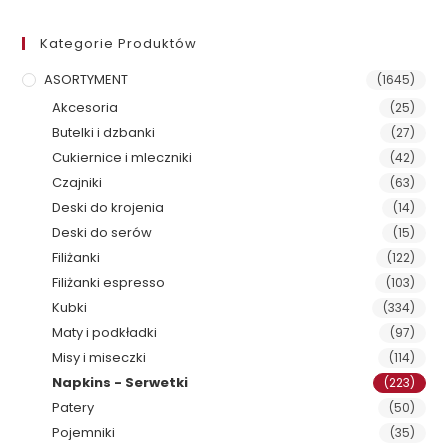
Kategorie Produktów
ASORTYMENT
(1645)
Akcesoria
(25)
Butelki i dzbanki
(27)
Cukiernice i mleczniki
(42)
Czajniki
(63)
Deski do krojenia
(14)
Deski do serów
(15)
Filiżanki
(122)
Filiżanki espresso
(103)
Kubki
(334)
Maty i podkładki
(97)
Misy i miseczki
(114)
Napkins - Serwetki
(223)
Patery
(50)
Pojemniki
(35)