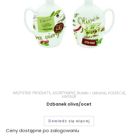
WSZYSTKIE PRODUKTY
,
ASORTYMENT
,
Butelki i dzbanki
,
KOLEKCJE
,
VINTAGE
Dzbanek oliva/ocet
Dowiedz się więcej
Ceny dostępne po zalogowaniu