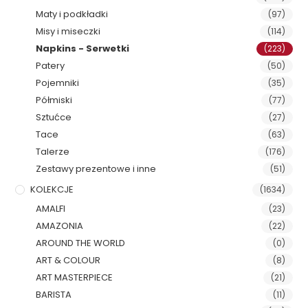
Maty i podkładki
(97)
Misy i miseczki
(114)
Napkins - Serwetki
(223)
Patery
(50)
Pojemniki
(35)
Półmiski
(77)
Sztućce
(27)
Tace
(63)
Talerze
(176)
Zestawy prezentowe i inne
(51)
KOLEKCJE
(1634)
AMALFI
(23)
AMAZONIA
(22)
AROUND THE WORLD
(0)
ART & COLOUR
(8)
ART MASTERPIECE
(21)
BARISTA
(11)