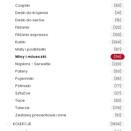
Czajniki
(63)
Deski do krojenia
(14)
Deski do serów
(15)
Filiżanki
(122)
Filiżanki espresso
(103)
Kubki
(334)
Maty i podkładki
(97)
Misy i miseczki
(114)
Napkins - Serwetki
(223)
Patery
(50)
Pojemniki
(35)
Półmiski
(77)
Sztućce
(27)
Tace
(63)
Talerze
(176)
Zestawy prezentowe i inne
(51)
KOLEKCJE
(1634)