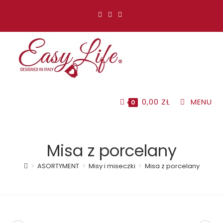
Koniec
treści
0,00
ZŁ
MENU
0
Misa z porcelany
>
ASORTYMENT
>
Misy i miseczki
>
Misa z porcelany