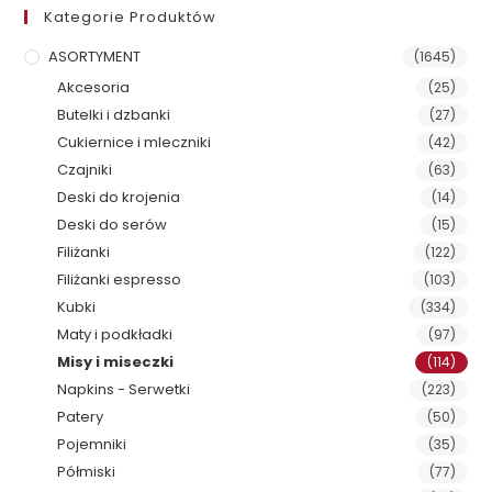
Kategorie Produktów
ASORTYMENT
(1645)
Akcesoria
(25)
Butelki i dzbanki
(27)
Cukiernice i mleczniki
(42)
Czajniki
(63)
Deski do krojenia
(14)
Deski do serów
(15)
Filiżanki
(122)
Filiżanki espresso
(103)
Kubki
(334)
Maty i podkładki
(97)
Misy i miseczki
(114)
Napkins - Serwetki
(223)
Patery
(50)
Pojemniki
(35)
Półmiski
(77)