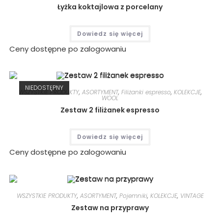
Łyżka koktajlowa z porcelany
Dowiedz się więcej
Ceny dostępne po zalogowaniu
NIEDOSTĘPNY
WSZYSTKIE PRODUKTY
,
ASORTYMENT
,
Filiżanki espresso
,
KOLEKCJE
,
WOOL
Zestaw 2 filiżanek espresso
Dowiedz się więcej
Ceny dostępne po zalogowaniu
WSZYSTKIE PRODUKTY
,
ASORTYMENT
,
Pojemniki
,
KOLEKCJE
,
VINTAGE
Zestaw na przyprawy