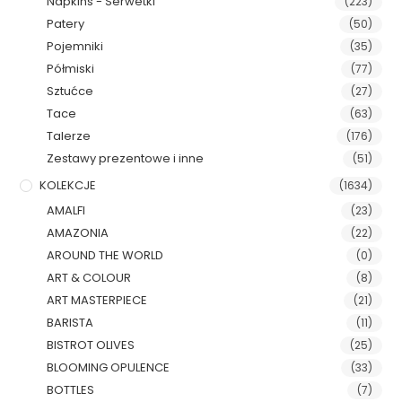
Napkins - Serwetki
(223)
Patery
(50)
Pojemniki
(35)
Półmiski
(77)
Sztućce
(27)
Tace
(63)
Talerze
(176)
Zestawy prezentowe i inne
(51)
KOLEKCJE
(1634)
AMALFI
(23)
AMAZONIA
(22)
AROUND THE WORLD
(0)
ART & COLOUR
(8)
ART MASTERPIECE
(21)
BARISTA
(11)
BISTROT OLIVES
(25)
BLOOMING OPULENCE
(33)
BOTTLES
(7)