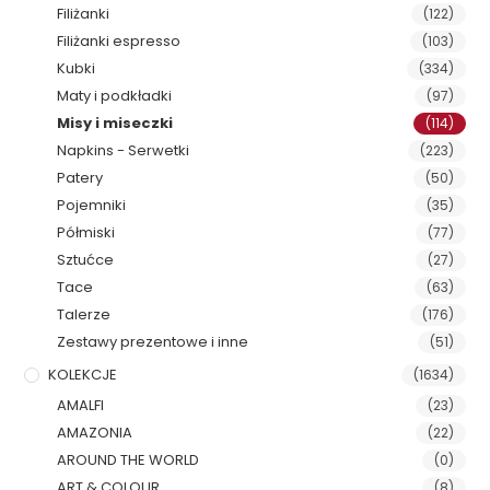
Filiżanki
(122)
Filiżanki espresso
(103)
Kubki
(334)
Maty i podkładki
(97)
Misy i miseczki
(114)
Napkins - Serwetki
(223)
Patery
(50)
Pojemniki
(35)
Półmiski
(77)
Sztućce
(27)
Tace
(63)
Talerze
(176)
Zestawy prezentowe i inne
(51)
KOLEKCJE
(1634)
AMALFI
(23)
AMAZONIA
(22)
AROUND THE WORLD
(0)
ART & COLOUR
(8)