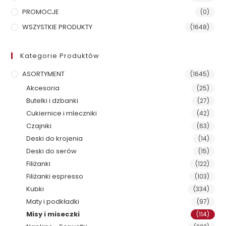
PROMOCJE
(0)
WSZYSTKIE PRODUKTY
(1648)
Kategorie Produktów
ASORTYMENT
(1645)
Akcesoria
(25)
Butelki i dzbanki
(27)
Cukiernice i mleczniki
(42)
Czajniki
(63)
Deski do krojenia
(14)
Deski do serów
(15)
Filiżanki
(122)
Filiżanki espresso
(103)
Kubki
(334)
Maty i podkładki
(97)
Misy i miseczki
(114)