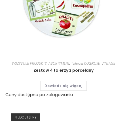
WSZYSTKIE PRODUKTY
,
ASORTYMENT
,
Talerze
,
KOLEKCJE
,
VINTAGE
Zestaw 4 talerzy z porcelany
Dowiedz się więcej
Ceny dostępne po zalogowaniu
NIEDOSTĘPNY