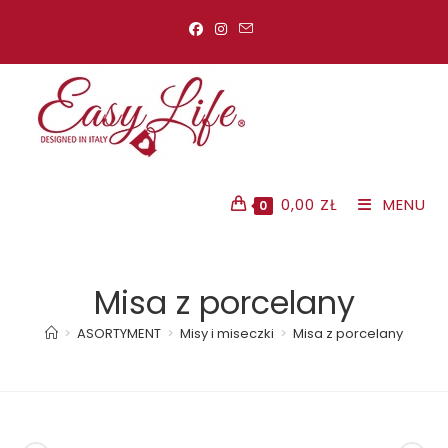
Koniec
treści
0,00
ZŁ
MENU
0
Misa z porcelany
>
ASORTYMENT
>
Misy i miseczki
>
Misa z porcelany