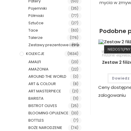
Patery
(50)
mycia w zmywa
Pojemniki
(35)
Półmiski
(77)
Sztućce
(27)
Podobne p
Tace
(63)
Talerze
(176)
Zestawy prezentowe i inne
(51)
NIEDOSTĘPNY
WSZYSTKIE PROD
KOLEKCJE
(1634)
Filiżanki espress
AMALFI
(23)
Zestaw 2 fili
AMAZONIA
(22)
AROUND THE WORLD
(0)
Dowiedz 
ART & COLOUR
(8)
Ceny dostępn
ART MASTERPIECE
(21)
zalogowaniu
BARISTA
(11)
BISTROT OLIVES
(25)
BLOOMING OPULENCE
(33)
BOTTLES
(7)
BOŻE NARODZENIE
(74)