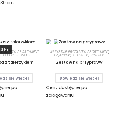
 30 cm.
TĘPNY
PRODUKTY
,
ASORTYMENT
,
WSZYSTKIE PRODUKTY
,
ASORTYMENT
,
i
,
KOLEKCJE
,
WOOL
Pojemniki
,
KOLEKCJE
,
VINTAGE
ka z talerzykiem
Zestaw na przyprawy
edz się więcej
Dowiedz się więcej
ępne po
Ceny dostępne po
iu
zalogowaniu