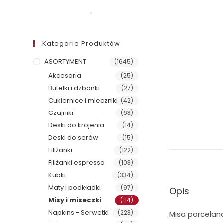
Kategorie Produktów
ASORTYMENT
(1645)
Akcesoria
(25)
Butelki i dzbanki
(27)
Cukiernice i mleczniki
(42)
Czajniki
(63)
Deski do krojenia
(14)
Deski do serów
(15)
Filiżanki
(122)
Filiżanki espresso
(103)
Kubki
(334)
Maty i podkładki
(97)
Opis
Misy i miseczki
(114)
Napkins - Serwetki
(223)
Misa porcelano