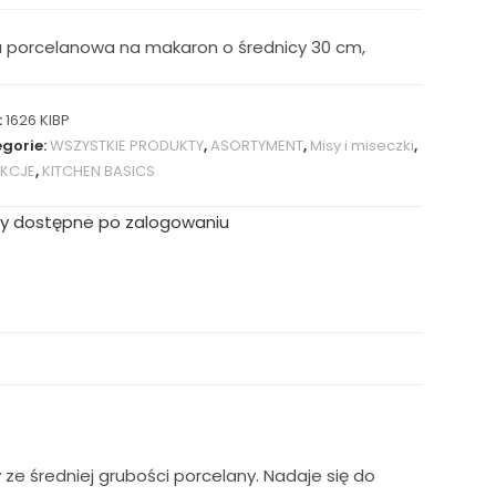
a porcelanowa na makaron o średnicy 30 cm,
:
1626 KIBP
gorie:
WSZYSTKIE PRODUKTY
,
ASORTYMENT
,
Misy i miseczki
,
EKCJE
,
KITCHEN BASICS
y dostępne po zalogowaniu
ze średniej grubości porcelany. Nadaje się do