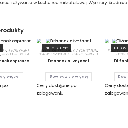
rce i używania w kuchence mikrofalowej. Wymiary: średnica
rodukty
NIEDOSTĘPNY
NIEDOS
UKTY
,
ASORTYMENT
,
WSZYSTKIE PRODUKTY
,
ASORTYMENT
,
WSZYSTKIE 
o
,
KOLEKCJE
,
WOOL
Butelki i dzbanki
,
KOLEKCJE
,
VINTAGE
Filiżank
żanek espresso
Dzbanek oliva/ocet
Filiżan
się więcej
Dowiedz się więcej
Dowi
e po
Ceny dostępne po
Ceny dost
zalogowaniu
zalogowan