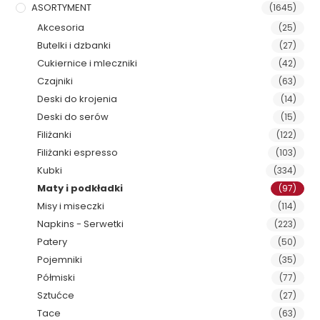
ASORTYMENT
(1645)
Akcesoria
(25)
Butelki i dzbanki
(27)
Cukiernice i mleczniki
(42)
Czajniki
(63)
Deski do krojenia
(14)
Deski do serów
(15)
Filiżanki
(122)
Filiżanki espresso
(103)
Kubki
(334)
Maty i podkładki
(97)
Misy i miseczki
(114)
Napkins - Serwetki
(223)
Patery
(50)
Pojemniki
(35)
Półmiski
(77)
Sztućce
(27)
Tace
(63)