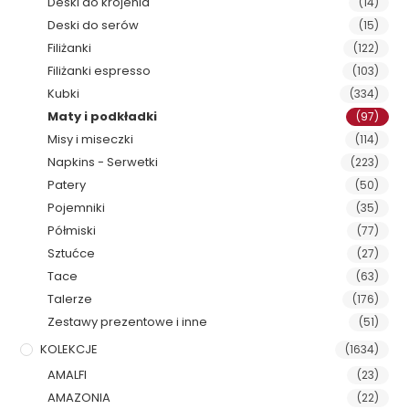
Deski do krojenia
(14)
Deski do serów
(15)
Filiżanki
(122)
Filiżanki espresso
(103)
Kubki
(334)
Maty i podkładki
(97)
Misy i miseczki
(114)
Napkins - Serwetki
(223)
Patery
(50)
Pojemniki
(35)
Półmiski
(77)
Sztućce
(27)
Tace
(63)
Talerze
(176)
Zestawy prezentowe i inne
(51)
KOLEKCJE
(1634)
AMALFI
(23)
AMAZONIA
(22)