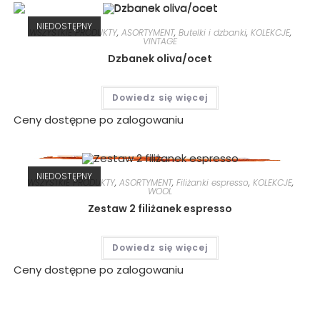
NIEDOSTĘPNY
WSZYSTKIE PRODUKTY
,
ASORTYMENT
,
Butelki i dzbanki
,
KOLEKCJE
,
VINTAGE
Dzbanek oliva/ocet
Dowiedz się więcej
Ceny dostępne po zalogowaniu
NIEDOSTĘPNY
WSZYSTKIE PRODUKTY
,
ASORTYMENT
,
Filiżanki espresso
,
KOLEKCJE
,
WOOL
Zestaw 2 filiżanek espresso
Dowiedz się więcej
Ceny dostępne po zalogowaniu