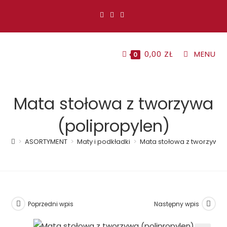
Koniec
treści
0,00
ZŁ
MENU
0
Mata stołowa z tworzywa
(polipropylen)
>
ASORTYMENT
>
Maty i podkładki
>
Mata stołowa z tworzywa 
Poprzedni wpis
Następny wpis