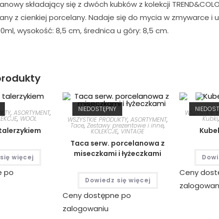
anowy składający się z dwóch kubków z kolekcji TREND&CO
any z cienkiej porcelany. Nadaje się do mycia w zmywarce i 
ml, wysokość: 8,5 cm, średnica u góry: 8,5 cm.
rodukty
NIEDOSTĘPNY
NIEDOS
UKTY
,
ASORTYMENT
,
WSZYSTKIE 
LEKCJE
,
WOOL
Kubki
WSZYSTKIE PRODUKTY
,
ASORTYMENT
,
Tace
,
Zestawy prezentowe i inne
,
 talerzykiem
Kube
KOLEKCJE
,
VINTAGE
Taca serw. porcelanowa z
miseczkami i łyżeczkami
się więcej
Dowi
e po
Ceny dost
Dowiedz się więcej
zalogowan
Ceny dostępne po
zalogowaniu