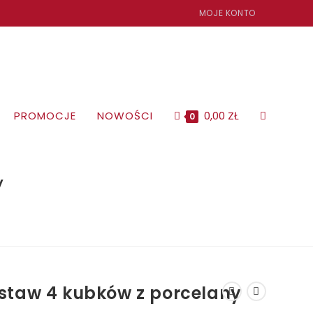
MOJE KONTO
PROMOCJE
NOWOŚCI
0,00
ZŁ
TOGGLE
0
WEBSITE
y
SEARCH
staw 4 kubków z porcelany