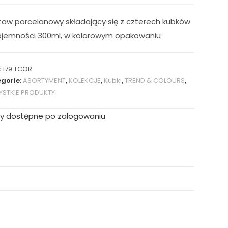
taw porcelanowy składający się z czterech kubków
ojemności 300ml, w kolorowym opakowaniu
:
179 TCOR
gorie:
ASORTYMENT
,
KOLEKCJE
,
Kubki
,
TREND & COLOURS
,
STKIE PRODUKTY
y dostępne po zalogowaniu