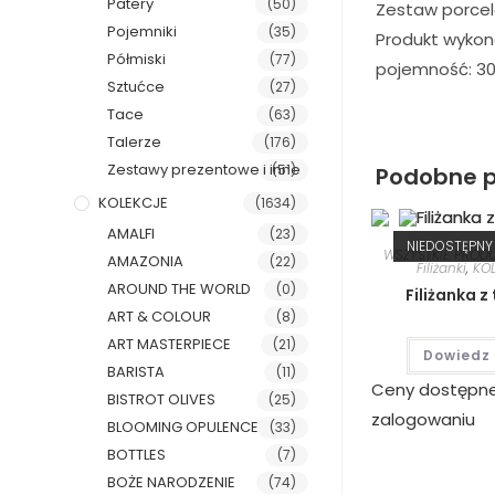
Patery
(50)
Zestaw porcel
Pojemniki
(35)
Produkt wykon
Półmiski
(77)
pojemność: 300
Sztućce
(27)
Tace
(63)
Talerze
(176)
Zestawy prezentowe i inne
(51)
Podobne p
KOLEKCJE
(1634)
AMALFI
(23)
NIEDOSTĘPNY
WSZYSTKIE PROD
AMAZONIA
(22)
Filiżanki
,
KO
AROUND THE WORLD
(0)
Filiżanka z
ART & COLOUR
(8)
ART MASTERPIECE
(21)
Dowiedz 
BARISTA
(11)
Ceny dostępn
BISTROT OLIVES
(25)
zalogowaniu
BLOOMING OPULENCE
(33)
BOTTLES
(7)
BOŻE NARODZENIE
(74)