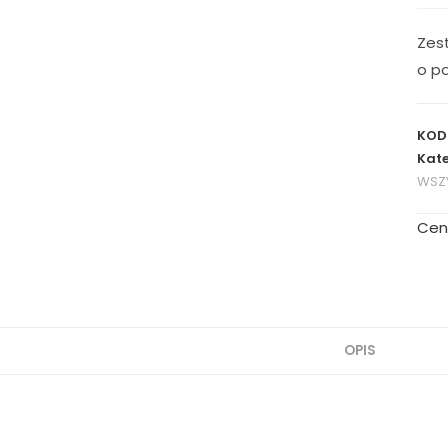
Zes
o p
KOD
Kate
WSZY
Cen
OPIS