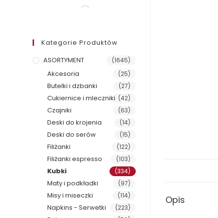
Kategorie Produktów
ASORTYMENT
(1645)
Akcesoria
(25)
Butelki i dzbanki
(27)
Cukiernice i mleczniki
(42)
Czajniki
(63)
Deski do krojenia
(14)
Deski do serów
(15)
Filiżanki
(122)
Filiżanki espresso
(103)
Kubki
(334)
Maty i podkładki
(97)
Misy i miseczki
(114)
Opis
Napkins - Serwetki
(223)