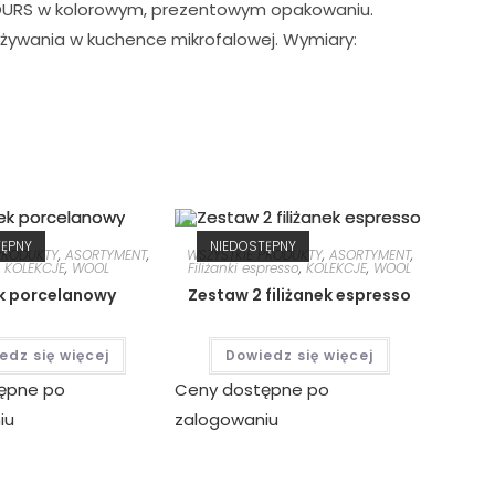
LOURS w kolorowym, prezentowym opakowaniu.
używania w kuchence mikrofalowej. Wymiary:
TĘPNY
NIEDOSTĘPNY
PRODUKTY
,
ASORTYMENT
,
WSZYSTKIE PRODUKTY
,
ASORTYMENT
,
,
KOLEKCJE
,
WOOL
Filiżanki espresso
,
KOLEKCJE
,
WOOL
k porcelanowy
Zestaw 2 filiżanek espresso
edz się więcej
Dowiedz się więcej
ępne po
Ceny dostępne po
iu
zalogowaniu