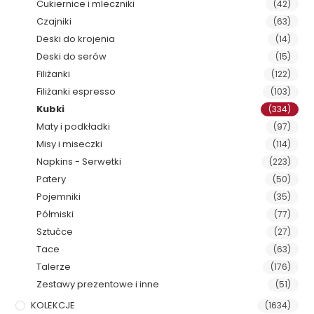
Cukiernice i mleczniki
(42)
Czajniki
(63)
Deski do krojenia
(14)
Deski do serów
(15)
Filiżanki
(122)
Filiżanki espresso
(103)
Kubki
(334)
Maty i podkładki
(97)
Misy i miseczki
(114)
Napkins - Serwetki
(223)
Patery
(50)
Pojemniki
(35)
Półmiski
(77)
Sztućce
(27)
Tace
(63)
Talerze
(176)
Zestawy prezentowe i inne
(51)
KOLEKCJE
(1634)