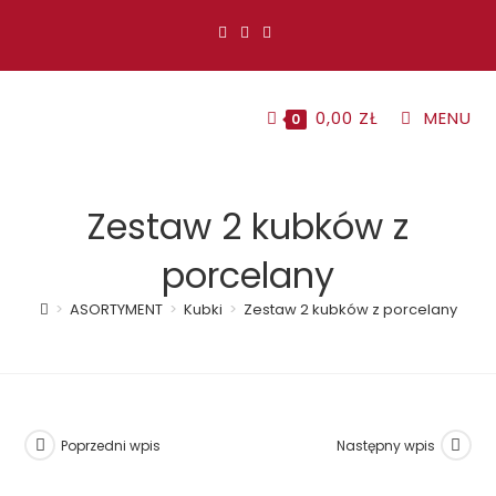
Koniec
treści
0,00
ZŁ
MENU
0
Zestaw 2 kubków z
porcelany
>
ASORTYMENT
>
Kubki
>
Zestaw 2 kubków z porcelany
Poprzedni wpis
Następny wpis