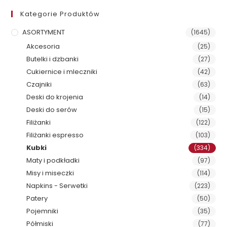
Kategorie Produktów
ASORTYMENT
(1645)
Akcesoria
(25)
Butelki i dzbanki
(27)
Cukiernice i mleczniki
(42)
Czajniki
(63)
Deski do krojenia
(14)
Deski do serów
(15)
Filiżanki
(122)
Filiżanki espresso
(103)
Kubki
(334)
Maty i podkładki
(97)
Misy i miseczki
(114)
Napkins - Serwetki
(223)
Patery
(50)
Pojemniki
(35)
Półmiski
(77)