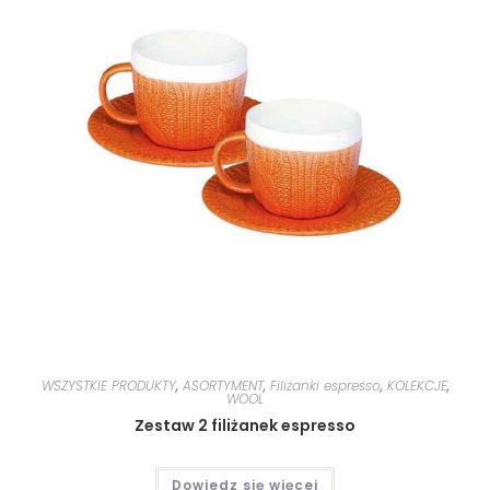
WSZYSTKIE PRODUKTY
,
ASORTYMENT
,
Filiżanki espresso
,
KOLEKCJE
,
WOOL
Zestaw 2 filiżanek espresso
Dowiedz się więcej