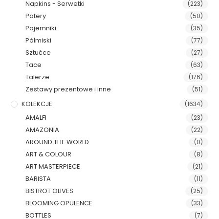
Napkins - Serwetki
(223)
Patery
(50)
Pojemniki
(35)
Półmiski
(77)
Sztućce
(27)
Tace
(63)
Talerze
(176)
Zestawy prezentowe i inne
(51)
KOLEKCJE
(1634)
AMALFI
(23)
AMAZONIA
(22)
AROUND THE WORLD
(0)
ART & COLOUR
(8)
ART MASTERPIECE
(21)
BARISTA
(11)
BISTROT OLIVES
(25)
BLOOMING OPULENCE
(33)
BOTTLES
(7)