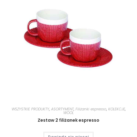
WSZYSTKIE PRODUKTY
,
ASORTYMENT
,
Filiżanki espresso
,
KOLEKCJE
,
WOOL
Zestaw 2 filiżanek espresso
Dowiedz się więcej