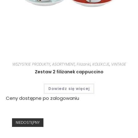
WSZYSTKIE PRODUKTY
,
ASORTYMENT
,
Filiżanki
,
KOLEKCJE
,
VINTAGE
Zestaw 2 filiżanek cappuccino
Dowiedz się więcej
Ceny dostępne po zalogowaniu
NIEDOSTĘPNY