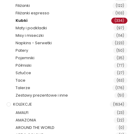
Filiżanki
(122)
Filiżanki espresso
(103)
Kubki
(334)
Maty i podkładki
(97)
Misy i miseczki
(114)
Napkins - Serwetki
(223)
Patery
(50)
Pojemniki
(35)
Półmiski
(77)
Sztućce
(27)
Tace
(63)
Talerze
(176)
Zestawy prezentowe i inne
(51)
KOLEKCJE
(1634)
AMALFI
(23)
AMAZONIA
(22)
AROUND THE WORLD
(0)