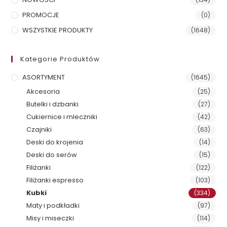
PROMOCJE
(0)
WSZYSTKIE PRODUKTY
(1648)
Kategorie Produktów
ASORTYMENT
(1645)
Akcesoria
(25)
Butelki i dzbanki
(27)
Cukiernice i mleczniki
(42)
Czajniki
(63)
Deski do krojenia
(14)
Deski do serów
(15)
Filiżanki
(122)
Filiżanki espresso
(103)
Kubki
(334)
Maty i podkładki
(97)
Misy i miseczki
(114)