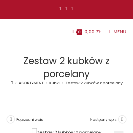
Koniec
treści
0,00
ZŁ
MENU
0
Zestaw 2 kubków z
porcelany
>
ASORTYMENT
>
Kubki
>
Zestaw 2 kubków z porcelany
Poprzedni wpis
Następny wpis