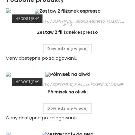
NIEDOSTĘPNY
WSZYSTKIE PRODUKTY
,
ASORTYMENT
,
Filiżanki espresso
,
KOLEKCJE
,
WOOL
Zestaw 2 filiżanek espresso
Dowiedz się więcej
Ceny dostępne po zalogowaniu
NIEDOSTĘPNY
WSZYSTKIE PRODUKTY
,
ASORTYMENT
,
Półmiski
,
KOLEKCJE
,
VINTAGE
Półmisek na oliwki
Dowiedz się więcej
Ceny dostępne po zalogowaniu