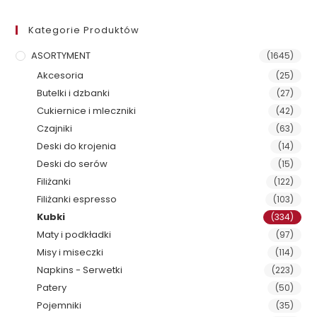
Kategorie Produktów
ASORTYMENT
(1645)
Akcesoria
(25)
Butelki i dzbanki
(27)
Cukiernice i mleczniki
(42)
Czajniki
(63)
Deski do krojenia
(14)
Deski do serów
(15)
Filiżanki
(122)
Filiżanki espresso
(103)
Kubki
(334)
Maty i podkładki
(97)
Misy i miseczki
(114)
Napkins - Serwetki
(223)
Patery
(50)
Pojemniki
(35)