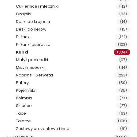
Cukiernice i mleczniki
(42)
Czajniki
(63)
Deski do krojenia
(14)
Deski do serów
(15)
Filiżanki
(122)
Filiżanki espresso
(103)
Kubki
(334)
Maty i podkładki
(97)
Misy i miseczki
(114)
Napkins - Serwetki
(223)
Patery
(50)
Pojemniki
(35)
Półmiski
(77)
Sztućce
(27)
Tace
(63)
Talerze
(176)
Zestawy prezentowe i inne
(51)