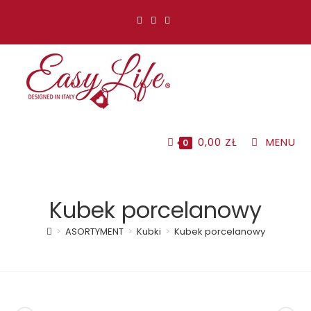
Koniec
treści
0,00
ZŁ
MENU
0
Kubek porcelanowy
>
ASORTYMENT
>
Kubki
>
Kubek porcelanowy