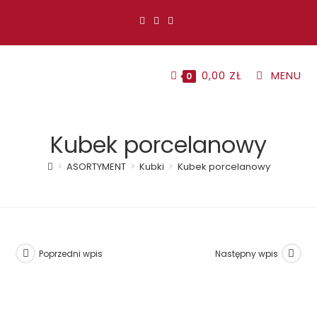
Koniec
treści
0,00
ZŁ
MENU
0
Kubek porcelanowy
>
ASORTYMENT
>
Kubki
>
Kubek porcelanowy
Poprzedni wpis
Następny wpis