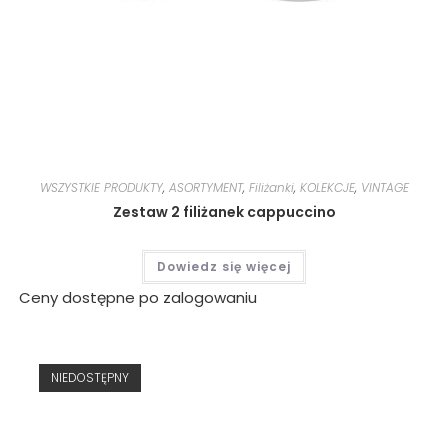
WSZYSTKIE PRODUKTY
,
ASORTYMENT
,
Filiżanki
,
KOLEKCJE
,
VINTAGE
Zestaw 2 filiżanek cappuccino
Dowiedz się więcej
Ceny dostępne po zalogowaniu
NIEDOSTĘPNY