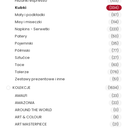
Filiżanki espresso
(103)
Kubki
(334)
Maty i podkładki
(97)
Misy i miseczki
(114)
Napkins - Serwetki
(223)
Patery
(50)
Pojemniki
(35)
Półmiski
(77)
Sztućce
(27)
Tace
(63)
Talerze
(176)
Zestawy prezentowe i inne
(51)
KOLEKCJE
(1634)
AMALFI
(23)
AMAZONIA
(22)
AROUND THE WORLD
(0)
ART & COLOUR
(8)
ART MASTERPIECE
(21)