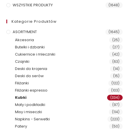
WSZYSTKIE PRODUKTY
(1648)
Kategorie Produktów
ASORTYMENT
(1645)
Akcesoria
(25)
Butelki i dzbanki
(27)
Cukiernice i mleczniki
(42)
Czajniki
(63)
Deski do krojenia
(14)
Deski do serów
(15)
Filiżanki
(122)
Filiżanki espresso
(103)
Kubki
(334)
Maty i podkładki
(97)
Misy i miseczki
(114)
Napkins - Serwetki
(223)
Patery
(50)