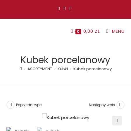
Koniec
treści
0,00
ZŁ
MENU
0
Kubek porcelanowy
>
ASORTYMENT
>
Kubki
>
Kubek porcelanowy
Poprzedni wpis
Następny wpis
🔍