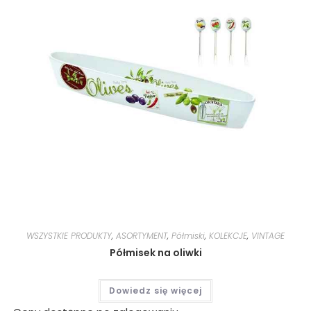
WSZYSTKIE PRODUKTY
,
ASORTYMENT
,
Półmiski
,
KOLEKCJE
,
VINTAGE
Półmisek na oliwki
Dowiedz się więcej