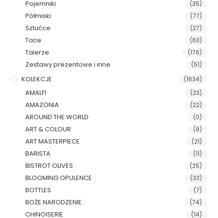
Pojemniki
(35)
Półmiski
(77)
Sztućce
(27)
Tace
(63)
Talerze
(176)
Zestawy prezentowe i inne
(51)
KOLEKCJE
(1634)
AMALFI
(23)
AMAZONIA
(22)
AROUND THE WORLD
(0)
ART & COLOUR
(8)
ART MASTERPIECE
(21)
BARISTA
(11)
BISTROT OLIVES
(25)
BLOOMING OPULENCE
(33)
BOTTLES
(7)
BOŻE NARODZENIE
(74)
CHINOISERIE
(14)