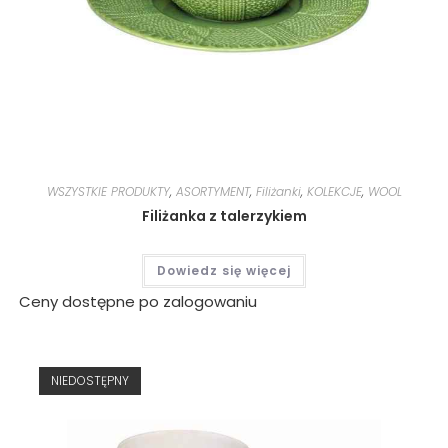
WSZYSTKIE PRODUKTY
,
ASORTYMENT
,
Filiżanki
,
KOLEKCJE
,
WOOL
Filiżanka z talerzykiem
Dowiedz się więcej
Ceny dostępne po zalogowaniu
NIEDOSTĘPNY