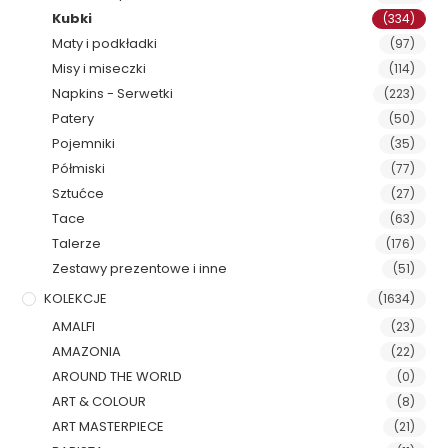
Kubki
(334)
Maty i podkładki
(97)
Misy i miseczki
(114)
Napkins - Serwetki
(223)
Patery
(50)
Pojemniki
(35)
Półmiski
(77)
Sztućce
(27)
Tace
(63)
Talerze
(176)
Zestawy prezentowe i inne
(51)
KOLEKCJE
(1634)
AMALFI
(23)
AMAZONIA
(22)
AROUND THE WORLD
(0)
ART & COLOUR
(8)
ART MASTERPIECE
(21)