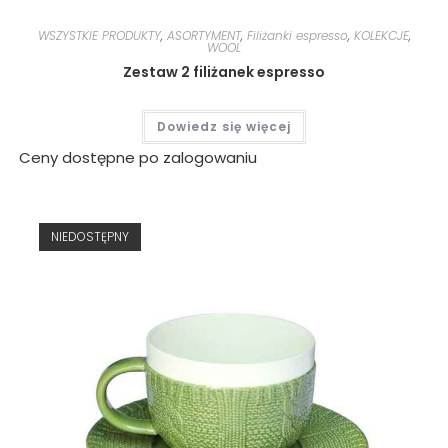
WSZYSTKIE PRODUKTY
,
ASORTYMENT
,
Filiżanki espresso
,
KOLEKCJE
,
WOOL
Zestaw 2 filiżanek espresso
Dowiedz się więcej
Ceny dostępne po zalogowaniu
NIEDOSTĘPNY