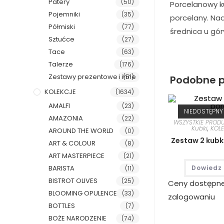
Patery
(50)
Porcelanowy k
Pojemniki
(35)
porcelany. Na
Półmiski
(77)
średnica u gór
Sztućce
(27)
Tace
(63)
Talerze
(176)
Zestawy prezentowe i inne
(51)
Podobne p
KOLEKCJE
(1634)
AMALFI
(23)
NIEDOSTĘPNY
AMAZONIA
(22)
WSZYSTKIE PROD
Kubki
,
KOL
AROUND THE WORLD
(0)
Zestaw 2 kubk
ART & COLOUR
(8)
ART MASTERPIECE
(21)
Dowiedz 
BARISTA
(11)
BISTROT OLIVES
(25)
Ceny dostępn
BLOOMING OPULENCE
(33)
zalogowaniu
BOTTLES
(7)
BOŻE NARODZENIE
(74)