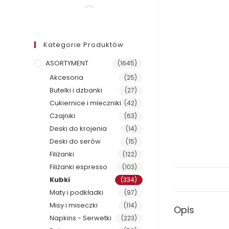
Kategorie Produktów
ASORTYMENT
(1645)
Akcesoria
(25)
Butelki i dzbanki
(27)
Cukiernice i mleczniki
(42)
Czajniki
(63)
Deski do krojenia
(14)
Deski do serów
(15)
Filiżanki
(122)
Filiżanki espresso
(103)
Kubki
(334)
Maty i podkładki
(97)
Misy i miseczki
(114)
Opis
Napkins - Serwetki
(223)