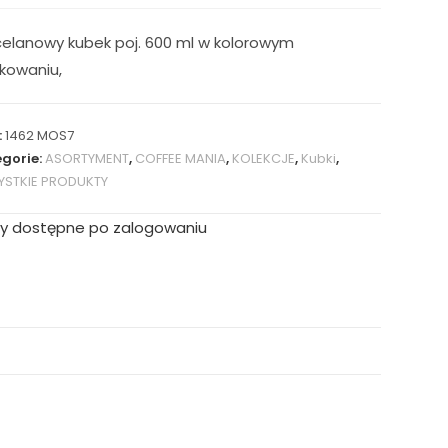
celanowy kubek poj. 600 ml w kolorowym
kowaniu,
:
1462 MOS7
gorie:
ASORTYMENT
,
COFFEE MANIA
,
KOLEKCJE
,
Kubki
,
STKIE PRODUKTY
y dostępne po zalogowaniu