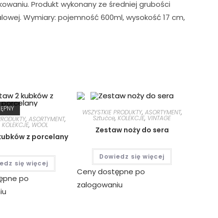
owaniu. Produkt wykonany ze średniej grubości
alowej. Wymiary: pojemność 600ml, wysokość 17 cm,
TĘPNY
WSZYSTKIE PRODUKTY
,
ASORTYMENT
,
Sztućce
,
KOLEKCJE
,
VINTAGE
PRODUKTY
,
ASORTYMENT
,
,
KOLEKCJE
,
WOOL
Zestaw noży do sera
kubków z porcelany
Dowiedz się więcej
edz się więcej
Ceny dostępne po
ępne po
zalogowaniu
iu