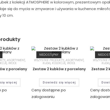
ubek z kolekcji ATMOSPHERE w kolorowym, prezentowym opak
daje się do mycia w zmywarce i używania w kuchence mikrof
y 10 cm.
rodukty
NIEDOSTĘPNY
NIEDOS
UKTY
,
ASORTYMENT
,
WSZYSTKIE PRODUKTY
,
ASORTYMENT
,
WSZYSTKIE 
EKCJE
,
WOOL
Kubki
,
KOLEKCJE
,
WOOL
Kubki
ów z porcelany
Zestaw 2 kubków z porcelany
Zestaw 2 
się więcej
Dowiedz się więcej
Dowi
e po
Ceny dostępne po
Ceny dost
zalogowaniu
zalogowan