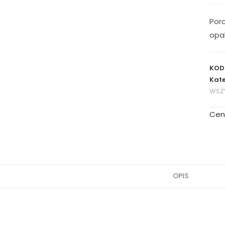
Por
opa
KOD
Kate
WSZY
Cen
OPIS