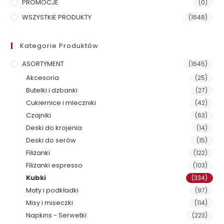
PROMOCJE
(0)
WSZYSTKIE PRODUKTY
(1648)
Kategorie Produktów
ASORTYMENT
(1645)
Akcesoria
(25)
Butelki i dzbanki
(27)
Cukiernice i mleczniki
(42)
Czajniki
(63)
Deski do krojenia
(14)
Deski do serów
(15)
Filiżanki
(122)
Filiżanki espresso
(103)
Kubki
(334)
Maty i podkładki
(97)
Misy i miseczki
(114)
Napkins - Serwetki
(223)