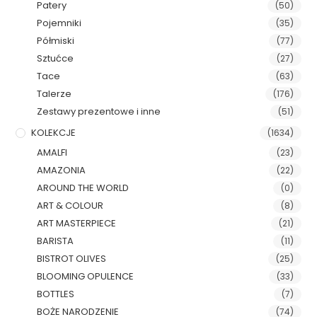
Patery
(50)
Pojemniki
(35)
Półmiski
(77)
Sztućce
(27)
Tace
(63)
Talerze
(176)
Zestawy prezentowe i inne
(51)
KOLEKCJE
(1634)
AMALFI
(23)
AMAZONIA
(22)
AROUND THE WORLD
(0)
ART & COLOUR
(8)
ART MASTERPIECE
(21)
BARISTA
(11)
BISTROT OLIVES
(25)
BLOOMING OPULENCE
(33)
BOTTLES
(7)
BOŻE NARODZENIE
(74)