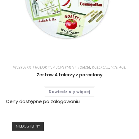
WSZYSTKIE PRODUKTY
,
ASORTYMENT
,
Talerze
,
KOLEKCJE
,
VINTAGE
Zestaw 4 talerzy z porcelany
Dowiedz się więcej
Ceny dostępne po zalogowaniu
NIEDOSTĘPNY