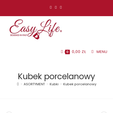
Koniec
treści
0,00
ZŁ
MENU
0
Kubek porcelanowy
>
ASORTYMENT
>
Kubki
>
Kubek porcelanowy