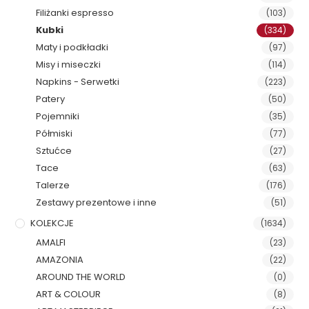
Filiżanki espresso
(103)
Kubki
(334)
Maty i podkładki
(97)
Misy i miseczki
(114)
Napkins - Serwetki
(223)
Patery
(50)
Pojemniki
(35)
Półmiski
(77)
Sztućce
(27)
Tace
(63)
Talerze
(176)
Zestawy prezentowe i inne
(51)
KOLEKCJE
(1634)
AMALFI
(23)
AMAZONIA
(22)
AROUND THE WORLD
(0)
ART & COLOUR
(8)