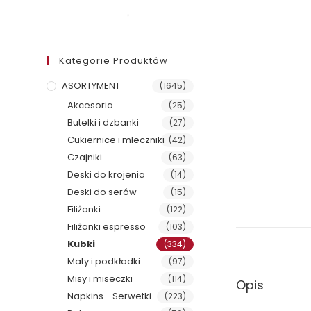
Kategorie Produktów
ASORTYMENT
(1645)
Akcesoria
(25)
Butelki i dzbanki
(27)
Cukiernice i mleczniki
(42)
Czajniki
(63)
Deski do krojenia
(14)
Deski do serów
(15)
Filiżanki
(122)
Filiżanki espresso
(103)
Kubki
(334)
Maty i podkładki
(97)
Misy i miseczki
(114)
Opis
Napkins - Serwetki
(223)