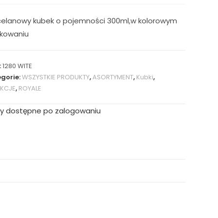
celanowy kubek o pojemności 300ml,w kolorowym
kowaniu
:
1280 WITE
gorie:
WSZYSTKIE PRODUKTY
,
ASORTYMENT
,
Kubki
,
EKCJE
,
ROYALE
y dostępne po zalogowaniu