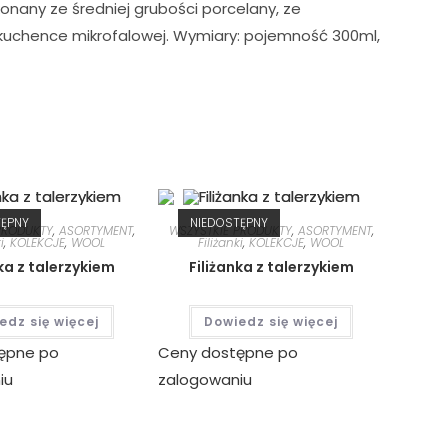
onany ze średniej grubości porcelany, ze
 kuchence mikrofalowej. Wymiary: pojemność 300ml,
TĘPNY
NIEDOSTĘPNY
PRODUKTY
,
ASORTYMENT
,
WSZYSTKIE PRODUKTY
,
ASORTYMENT
,
i
,
KOLEKCJE
,
WOOL
Filiżanki
,
KOLEKCJE
,
WOOL
ka z talerzykiem
Filiżanka z talerzykiem
edz się więcej
Dowiedz się więcej
ępne po
Ceny dostępne po
iu
zalogowaniu