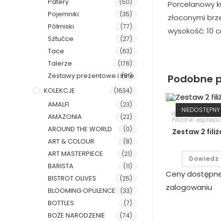
Patery
(50)
Porcelanowy k
Pojemniki
(35)
złoconymi brz
Półmiski
(77)
wysokość: 10 c
Sztućce
(27)
Tace
(63)
Talerze
(176)
Zestawy prezentowe i inne
(51)
Podobne p
KOLEKCJE
(1634)
AMALFI
(23)
NIEDOSTĘPNY
WSZYSTKIE PROD
AMAZONIA
(22)
Filiżanki espress
AROUND THE WORLD
(0)
Zestaw 2 fili
ART & COLOUR
(8)
ART MASTERPIECE
(21)
Dowiedz 
BARISTA
(11)
Ceny dostępn
BISTROT OLIVES
(25)
zalogowaniu
BLOOMING OPULENCE
(33)
BOTTLES
(7)
BOŻE NARODZENIE
(74)