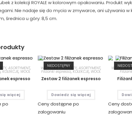
ubek z kolekcji ROYALE w kolorowym opakowaniu. Produkt wyk
egami. Nie nadaje się do mycia w zmywarce, ani używania w
m, średnica u góry: 8,5 cm.
rodukty
NIEDOSTĘPNY
NIEDOS
UKTY
,
ASORTYMENT
,
WSZYSTKIE PRODUKTY
,
ASORTYMENT
,
WSZYSTKIE 
o
,
KOLEKCJE
,
WOOL
Filiżanki espresso
,
KOLEKCJE
,
WOOL
Filiżank
żanek espresso
Zestaw 2 filiżanek espresso
Filiżan
się więcej
Dowiedz się więcej
Dowi
e po
Ceny dostępne po
Ceny dost
zalogowaniu
zalogowan