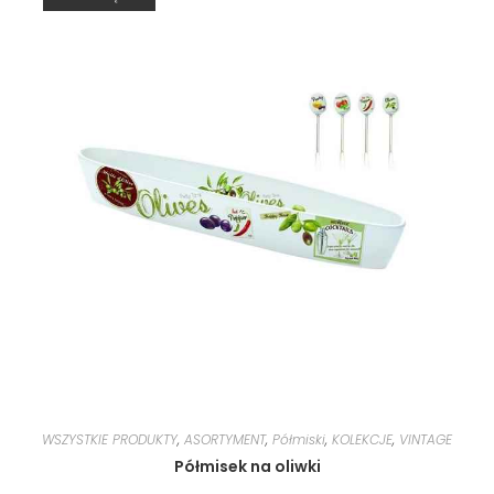
WSZYSTKIE PRODUKTY
,
ASORTYMENT
,
Półmiski
,
KOLEKCJE
,
VINTAGE
Półmisek na oliwki