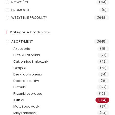
NOWOŚCI
(134)
PROMOCJE
(0)
WSZYSTKIE PRODUKTY
(1648)
Kategorie Produktów
ASORTYMENT
(1645)
Akcesoria
(25)
Butelki i dzbanki
(27)
Cukiernice i mleczniki
(42)
Czajniki
(63)
Deski do krojenia
(14)
Deski do serów
(15)
Filiżanki
(122)
Filiżanki espresso
(103)
Kubki
(334)
Maty i podkładki
(97)
Misy i miseczki
(114)