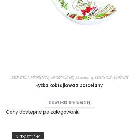
WSZYSTKIE PRODUKTY
,
ASORTYMENT
,
Akcesoria
,
KOLEKCJE
,
VINTAGE
Łyżka koktajlowa z porcelany
Dowiedz się więcej
Ceny dostępne po zalogowaniu
NIEDOSTĘPNY