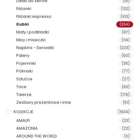
Deski do serów
(15)
Filiżanki
(122)
Filiżanki espresso
(103)
Kubki
(334)
Maty i podkładki
(97)
Misy i miseczki
(114)
Napkins - Serwetki
(223)
Patery
(50)
Pojemniki
(35)
Półmiski
(77)
Sztućce
(27)
Tace
(63)
Talerze
(176)
Zestawy prezentowe i inne
(51)
KOLEKCJE
(1634)
AMALFI
(23)
AMAZONIA
(22)
AROUND THE WORLD
(0)