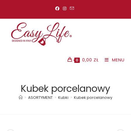
Koniec
treści
0,00
ZŁ
MENU
0
Kubek porcelanowy
>
ASORTYMENT
>
Kubki
>
Kubek porcelanowy