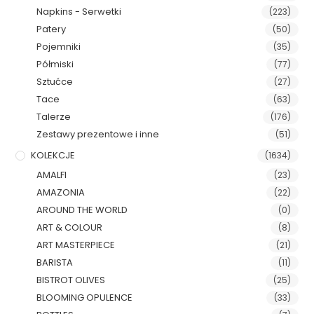
Napkins - Serwetki
(223)
Patery
(50)
Pojemniki
(35)
Półmiski
(77)
Sztućce
(27)
Tace
(63)
Talerze
(176)
Zestawy prezentowe i inne
(51)
KOLEKCJE
(1634)
AMALFI
(23)
AMAZONIA
(22)
AROUND THE WORLD
(0)
ART & COLOUR
(8)
ART MASTERPIECE
(21)
BARISTA
(11)
BISTROT OLIVES
(25)
BLOOMING OPULENCE
(33)