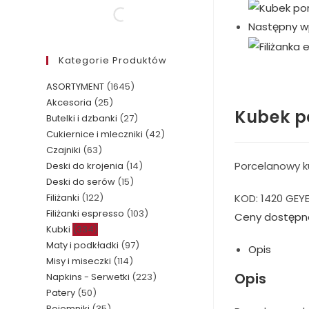
Następny w
Kategorie Produktów
ASORTYMENT
(1645)
Akcesoria
(25)
Kubek p
Butelki i dzbanki
(27)
Cukiernice i mleczniki
(42)
Czajniki
(63)
Porcelanowy k
Deski do krojenia
(14)
Deski do serów
(15)
KOD:
1420 GEY
Filiżanki
(122)
Filiżanki espresso
(103)
Ceny dostępn
Kubki
(334)
Maty i podkładki
(97)
Opis
Misy i miseczki
(114)
Opis
Napkins - Serwetki
(223)
Patery
(50)
Pojemniki
(35)