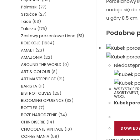
Porcelanowy k
Półmiski
(77)
nadaje się do
Sztućce
(27)
u góry 8,5 cm.
Tace
(63)
Talerze
(176)
Podobne p
Zestawy prezentowe i inne
(51)
KOLEKCJE
(1634)
AMALFI
(23)
AMAZONIA
(22)
AROUND THE WORLD
(0)
Niedostęp
ART & COLOUR
(8)
ART MASTERPIECE
(21)
BARISTA
(11)
WSZYSTKIE P
ASORTYMENT
BISTROT OLIVES
(25)
WOOL
BLOOMING OPULENCE
(33)
Kubek por
BOTTLES
(7)
BOŻE NARODZENIE
(74)
CHINOISERIE
(14)
DOWIEDZ
CHOCOLATE VINTAGE
(10)
COFFEE MANIA
(58)