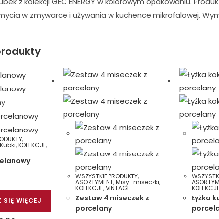
ubek z kolekcji GEO ENERGY w kolorowym opakowaniu. Produkt
 mycia w zmywarce i używania w kuchence mikrofalowej. Wym
rodukty
ny
RODUKTY
,
,
Kubki
,
KOLEKCJE
,
celanowy
WSZYSTKIE PRODUKTY
,
WSZYSTK
ASORTYMENT
,
Misy i miseczki
,
ASORTYM
KOLEKCJE
,
VINTAGE
KOLEKCJ
Zestaw 4 miseczek z
Łyżka k
 SIĘ WIĘCEJ
porcelany
porcel