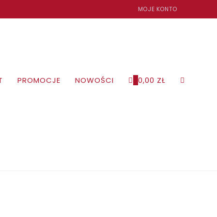
MOJE KONTO
T
PROMOCJE
NOWOŚCI
0
0,00
ZŁ
TOGGLE
WEBSITE
SEARCH