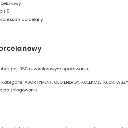
pis
orcelanowy
ubek poj. 350ml w kolorowym opakowaniu,
E
Kategorie:
ASORTYMENT
,
GEO ENERGY
,
KOLEKCJE
,
Kubki
,
WSZY
e po zalogowaniu