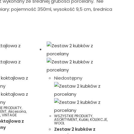
 wykonany ze średniej grubości porcelany. Nie
iary: pojemność 350ml, wysokość 9,5 cm, średnica
Niedostępny
IE PRODUKTY
,
ENT
,
Akcesoria
,
E
,
VINTAGE
WSZYSTKIE PRODUKTY
,
ASORTYMENT
,
Kubki
,
KOLEKCJE
,
oktajlowa z
WOOL
any
Zestaw 2 kubków z