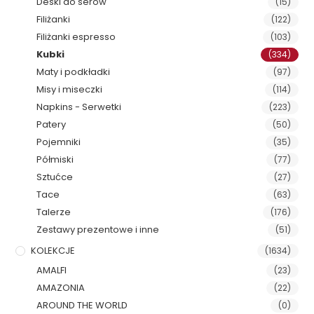
Deski do serów
(15)
Filiżanki
(122)
Filiżanki espresso
(103)
Kubki
(334)
Maty i podkładki
(97)
Misy i miseczki
(114)
Napkins - Serwetki
(223)
Patery
(50)
Pojemniki
(35)
Półmiski
(77)
Sztućce
(27)
Tace
(63)
Talerze
(176)
Zestawy prezentowe i inne
(51)
KOLEKCJE
(1634)
AMALFI
(23)
AMAZONIA
(22)
AROUND THE WORLD
(0)