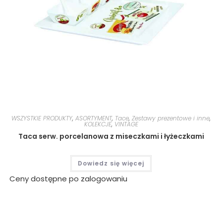
WSZYSTKIE PRODUKTY
,
ASORTYMENT
,
Tace
,
Zestawy prezentowe i inne
,
KOLEKCJE
,
VINTAGE
Taca serw. porcelanowa z miseczkami i łyżeczkami
Dowiedz się więcej
Ceny dostępne po zalogowaniu