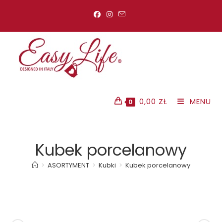
Koniec
treści
0,00
ZŁ
MENU
0
Kubek porcelanowy
>
ASORTYMENT
>
Kubki
>
Kubek porcelanowy