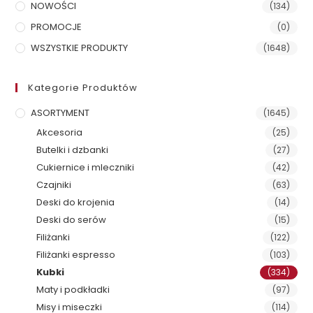
NOWOŚCI
(134)
PROMOCJE
(0)
WSZYSTKIE PRODUKTY
(1648)
Kategorie Produktów
ASORTYMENT
(1645)
Akcesoria
(25)
Butelki i dzbanki
(27)
Cukiernice i mleczniki
(42)
Czajniki
(63)
Deski do krojenia
(14)
Deski do serów
(15)
Filiżanki
(122)
Filiżanki espresso
(103)
Kubki
(334)
Maty i podkładki
(97)
Misy i miseczki
(114)