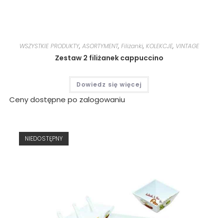
WSZYSTKIE PRODUKTY
,
ASORTYMENT
,
Filiżanki
,
KOLEKCJE
,
VINTAGE
Zestaw 2 filiżanek cappuccino
Dowiedz się więcej
Ceny dostępne po zalogowaniu
NIEDOSTĘPNY