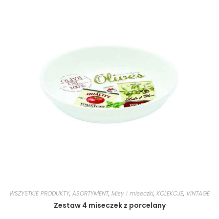
WSZYSTKIE PRODUKTY
,
ASORTYMENT
,
Misy i miseczki
,
KOLEKCJE
,
VINTAGE
Zestaw 4 miseczek z porcelany