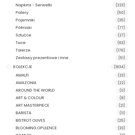
Napkins - Serwetki
(223)
Patery
(50)
Pojemniki
(35)
Półmiski
(77)
Sztućce
(27)
Tace
(63)
Talerze
(176)
Zestawy prezentowe i inne
(51)
KOLEKCJE
(1634)
AMALFI
(23)
AMAZONIA
(22)
AROUND THE WORLD
(0)
ART & COLOUR
(8)
ART MASTERPIECE
(21)
BARISTA
(11)
BISTROT OLIVES
(25)
BLOOMING OPULENCE
(33)