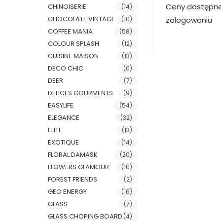
Ceny dostępn
CHINOISERIE
(14)
CHOCOLATE VINTAGE
(10)
zalogowaniu
COFFEE MANIA
(58)
COLOUR SPLASH
(12)
CUISINE MAISON
(13)
DECO CHIC
(0)
DEER
(7)
DELICES GOURMENTS
(9)
EASYLIFE
(54)
ELEGANCE
(32)
ELITE
(13)
EXOTIQUE
(14)
FLORAL DAMASK
(20)
FLOWERS GLAMOUR
(10)
FOREST FRIENDS
(2)
GEO ENERGY
(16)
GLASS
(7)
GLASS CHOPING BOARD
(4)