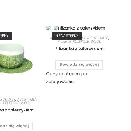
TĘPNY
NIEDOSTĘPNY
WSZYSTKIE PRODUKTY
,
ASORTYMENT
,
Filiżanki
,
KOLEKCJE
,
WOOL
Filiżanka z talerzykiem
Dowiedz się więcej
Ceny dostępne po
zalogowaniu
PRODUKTY
,
ASORTYMENT
,
i
,
KOLEKCJE
,
WOOL
ka z talerzykiem
edz się więcej