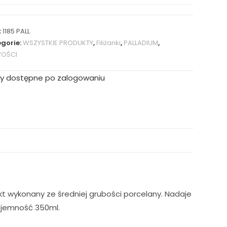
:
1185 PALL
gorie:
WSZYSTKIE PRODUKTY
,
Filiżanki
,
PALLADIUM
,
OŚCI
y dostępne po zalogowaniu
ukt wykonany ze średniej grubości porcelany. Nadaje
ojemność 350ml.