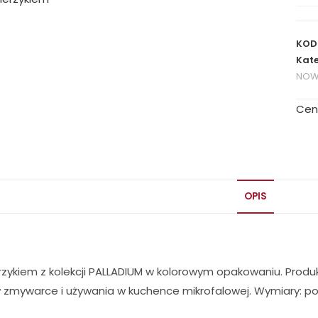
🔍
KOD
Kate
NOW
Cen
OPIS
lerzykiem z kolekcji PALLADIUM w kolorowym opakowaniu. Prod
w zmywarce i używania w kuchence mikrofalowej. Wymiary: p