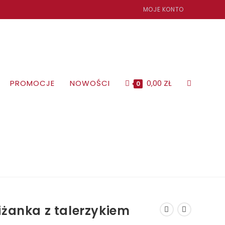
MOJE KONTO
TOGGLE
PROMOCJE
NOWOŚCI
0,00
ZŁ
0
WEBSITE
SEARCH
liżanka z talerzykiem