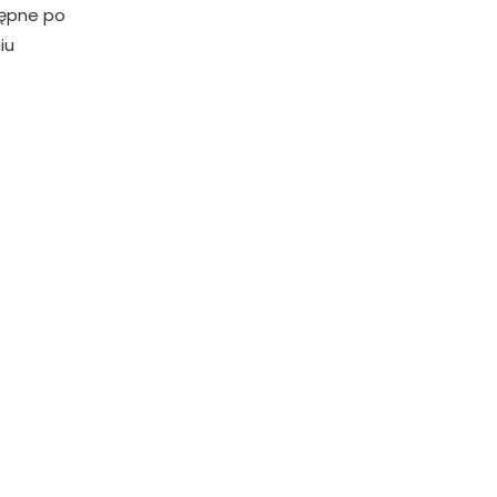
ępne po
iu