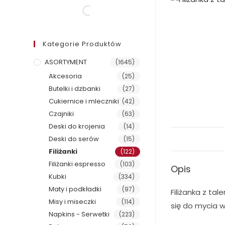
Kategorie Produktów
ASORTYMENT
(1645)
Akcesoria
(25)
Butelki i dzbanki
(27)
Cukiernice i mleczniki
(42)
Czajniki
(63)
Deski do krojenia
(14)
Deski do serów
(15)
Filiżanki
(122)
Filiżanki espresso
(103)
Opis
Kubki
(334)
Maty i podkładki
(97)
Filiżanka z ta
Misy i miseczki
(114)
się do mycia 
Napkins - Serwetki
(223)