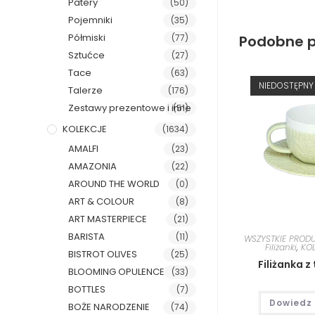
Patery
(50)
Pojemniki
(35)
Półmiski
Podobne p
(77)
Sztućce
(27)
Tace
(63)
NIEDOSTĘPNY
Talerze
(176)
Zestawy prezentowe i inne
(51)
KOLEKCJE
(1634)
AMALFI
(23)
AMAZONIA
(22)
AROUND THE WORLD
(0)
ART & COLOUR
(8)
ART MASTERPIECE
(21)
BARISTA
(11)
WSZYSTKIE PROD
Filiżanki
,
KO
BISTROT OLIVES
(25)
Filiżanka z
BLOOMING OPULENCE
(33)
BOTTLES
(7)
Dowiedz 
BOŻE NARODZENIE
(74)