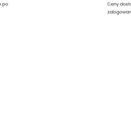
e po
Ceny dost
zalogowan