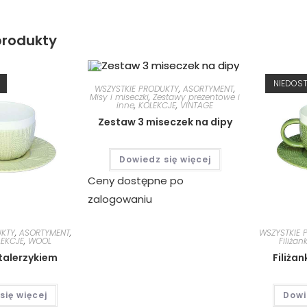
rodukty
NIEDOS
WSZYSTKIE PRODUKTY
,
ASORTYMENT
,
Misy i miseczki
,
Zestawy prezentowe i
inne
,
KOLEKCJE
,
VINTAGE
Zestaw 3 miseczek na dipy
Dowiedz się więcej
Ceny dostępne po
zalogowaniu
UKTY
,
ASORTYMENT
,
WSZYSTKIE 
LEKCJE
,
WOOL
Filiżank
 talerzykiem
Filiżan
się więcej
Dowi