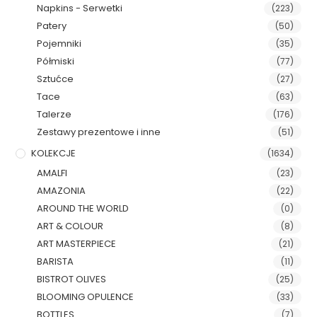
Napkins - Serwetki
(223)
Patery
(50)
Pojemniki
(35)
Półmiski
(77)
Sztućce
(27)
Tace
(63)
Talerze
(176)
Zestawy prezentowe i inne
(51)
KOLEKCJE
(1634)
AMALFI
(23)
AMAZONIA
(22)
AROUND THE WORLD
(0)
ART & COLOUR
(8)
ART MASTERPIECE
(21)
BARISTA
(11)
BISTROT OLIVES
(25)
BLOOMING OPULENCE
(33)
BOTTLES
(7)