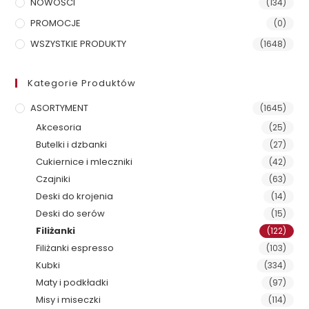
NOWOŚCI
(134)
PROMOCJE
(0)
WSZYSTKIE PRODUKTY
(1648)
Kategorie Produktów
ASORTYMENT
(1645)
Akcesoria
(25)
Butelki i dzbanki
(27)
Cukiernice i mleczniki
(42)
Czajniki
(63)
Deski do krojenia
(14)
Deski do serów
(15)
Filiżanki
(122)
Filiżanki espresso
(103)
Kubki
(334)
Maty i podkładki
(97)
Misy i miseczki
(114)