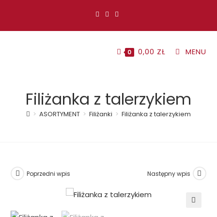
Koniec
treści
0,00
ZŁ
MENU
0
Filiżanka z talerzykiem
>
ASORTYMENT
>
Filiżanki
>
Filiżanka z talerzykiem
Poprzedni wpis
Następny wpis
🔍