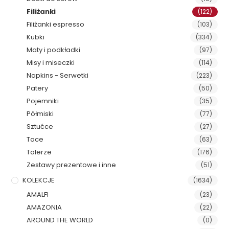
Filiżanki
(122)
Filiżanki espresso
(103)
Kubki
(334)
Maty i podkładki
(97)
Misy i miseczki
(114)
Napkins - Serwetki
(223)
Patery
(50)
Pojemniki
(35)
Półmiski
(77)
Sztućce
(27)
Tace
(63)
Talerze
(176)
Zestawy prezentowe i inne
(51)
KOLEKCJE
(1634)
AMALFI
(23)
AMAZONIA
(22)
AROUND THE WORLD
(0)