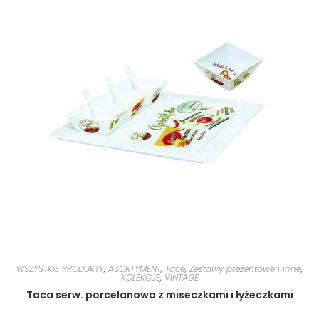
WSZYSTKIE PRODUKTY
,
ASORTYMENT
,
Tace
,
Zestawy prezentowe i inne
,
KOLEKCJE
,
VINTAGE
Taca serw. porcelanowa z miseczkami i łyżeczkami