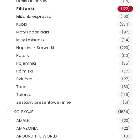
Deski do serów
(15)
Filiżanki
(122)
Filiżanki espresso
(103)
Kubki
(334)
Maty i podkładki
(97)
Misy i miseczki
(114)
Napkins - Serwetki
(223)
Patery
(50)
Pojemniki
(35)
Półmiski
(77)
Sztućce
(27)
Tace
(63)
Talerze
(176)
Zestawy prezentowe i inne
(51)
KOLEKCJE
(1634)
AMALFI
(23)
AMAZONIA
(22)
AROUND THE WORLD
(0)