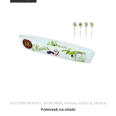
WSZYSTKIE PRODUKTY
,
ASORTYMENT
,
Półmiski
,
KOLEKCJE
,
VINTAGE
Półmisek na oliwki