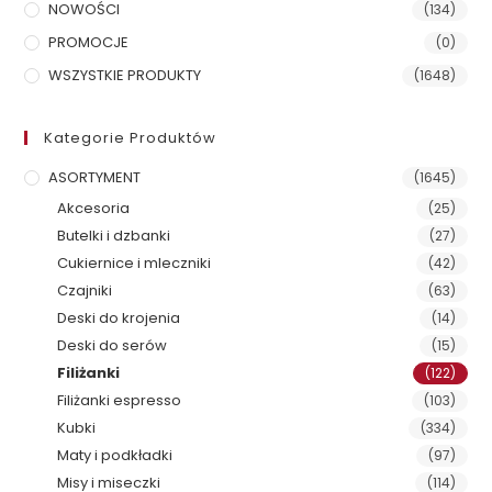
NOWOŚCI
(134)
PROMOCJE
(0)
WSZYSTKIE PRODUKTY
(1648)
Kategorie Produktów
ASORTYMENT
(1645)
Akcesoria
(25)
Butelki i dzbanki
(27)
Cukiernice i mleczniki
(42)
Czajniki
(63)
Deski do krojenia
(14)
Deski do serów
(15)
Filiżanki
(122)
Filiżanki espresso
(103)
Kubki
(334)
Maty i podkładki
(97)
Misy i miseczki
(114)