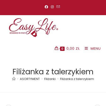
Koniec
treści
0,00
ZŁ
MENU
0
Filiżanka z talerzykiem
>
ASORTYMENT
>
Filiżanki
>
Filiżanka z talerzykiem