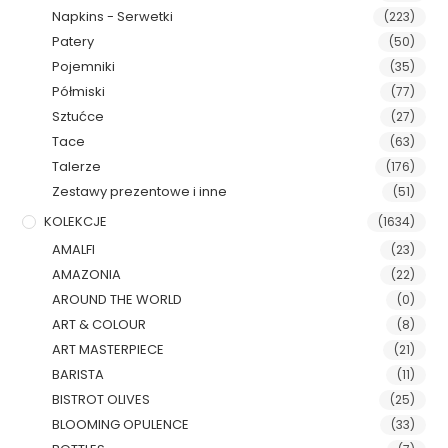
Napkins - Serwetki
(223)
Patery
(50)
Pojemniki
(35)
Półmiski
(77)
Sztućce
(27)
Tace
(63)
Talerze
(176)
Zestawy prezentowe i inne
(51)
KOLEKCJE
(1634)
AMALFI
(23)
AMAZONIA
(22)
AROUND THE WORLD
(0)
ART & COLOUR
(8)
ART MASTERPIECE
(21)
BARISTA
(11)
BISTROT OLIVES
(25)
BLOOMING OPULENCE
(33)