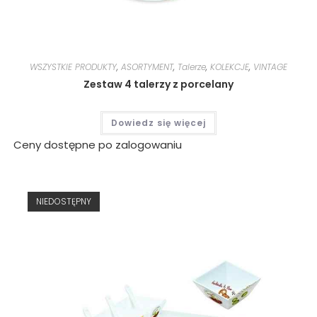
WSZYSTKIE PRODUKTY
,
ASORTYMENT
,
Talerze
,
KOLEKCJE
,
VINTAGE
Zestaw 4 talerzy z porcelany
Dowiedz się więcej
Ceny dostępne po zalogowaniu
NIEDOSTĘPNY