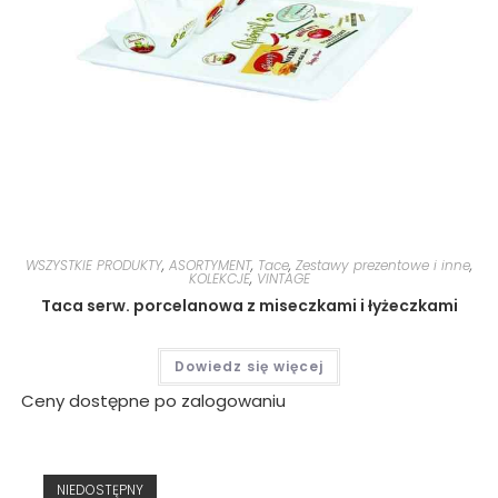
WSZYSTKIE PRODUKTY
,
ASORTYMENT
,
Tace
,
Zestawy prezentowe i inne
,
KOLEKCJE
,
VINTAGE
Taca serw. porcelanowa z miseczkami i łyżeczkami
Dowiedz się więcej
Ceny dostępne po zalogowaniu
NIEDOSTĘPNY