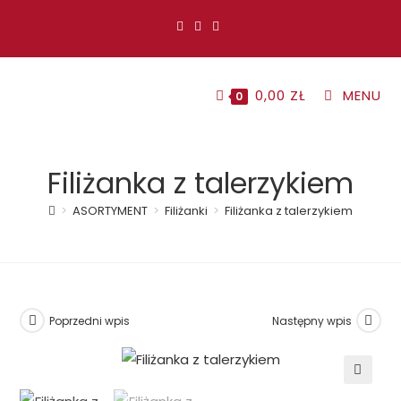
Koniec
treści
0,00
ZŁ
MENU
0
Filiżanka z talerzykiem
>
ASORTYMENT
>
Filiżanki
>
Filiżanka z talerzykiem
Poprzedni wpis
Następny wpis
🔍