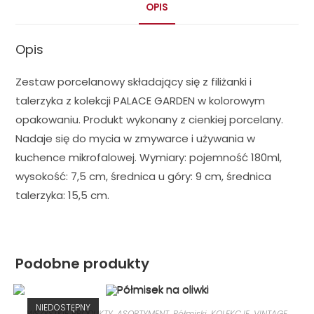
OPIS
Opis
Zestaw porcelanowy składający się z filiżanki i
talerzyka z kolekcji PALACE GARDEN w kolorowym
opakowaniu. Produkt wykonany z cienkiej porcelany.
Nadaje się do mycia w zmywarce i używania w
kuchence mikrofalowej. Wymiary: pojemność 180ml,
wysokość: 7,5 cm, średnica u góry: 9 cm, średnica
talerzyka: 15,5 cm.
Podobne produkty
NIEDOSTĘPNY
WSZYSTKIE PRODUKTY
,
ASORTYMENT
,
Półmiski
,
KOLEKCJE
,
VINTAGE