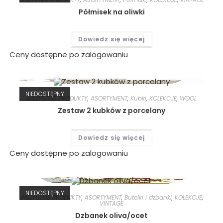
Półmisek na oliwki
Dowiedz się więcej
Ceny dostępne po zalogowaniu
NIEDOSTĘPNY
WSZYSTKIE PRODUKTY
,
ASORTYMENT
,
Kubki
,
KOLEKCJE
,
WOOL
Zestaw 2 kubków z porcelany
Dowiedz się więcej
Ceny dostępne po zalogowaniu
NIEDOSTĘPNY
WSZYSTKIE PRODUKTY
,
ASORTYMENT
,
Butelki i dzbanki
,
KOLEKCJE
,
VINTAGE
Dzbanek oliva/ocet