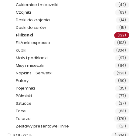
Cukiernice i mleczniki
(42)
Czajniki
(63)
Deski do krojenia
(14)
Deski do serów
(15)
Filiżanki
(122)
Filiżanki espresso
(103)
Kubki
(334)
Maty i podkładki
(97)
Misy i miseczki
(114)
Napkins - Serwetki
(223)
Patery
(50)
Pojemniki
(35)
Półmiski
(77)
Sztućce
(27)
Tace
(63)
Talerze
(176)
Zestawy prezentowe i inne
(51)
KOLEKCJE
(1634)