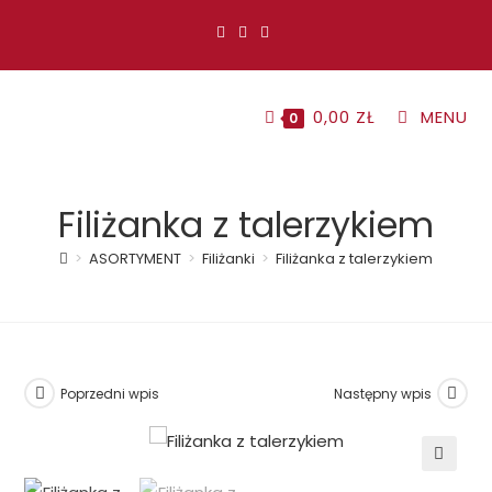
Koniec
treści
0,00
ZŁ
MENU
0
Filiżanka z talerzykiem
>
ASORTYMENT
>
Filiżanki
>
Filiżanka z talerzykiem
Poprzedni wpis
Następny wpis
🔍