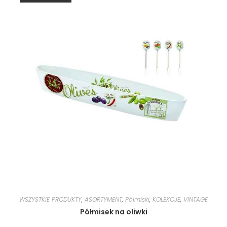
WSZYSTKIE PRODUKTY
,
ASORTYMENT
,
Półmiski
,
KOLEKCJE
,
VINTAGE
Półmisek na oliwki