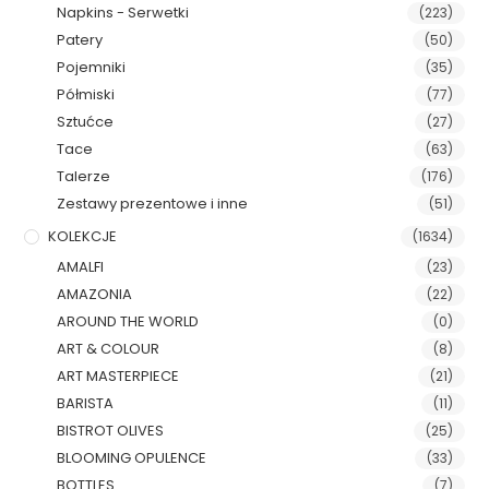
Napkins - Serwetki
(223)
Patery
(50)
Pojemniki
(35)
Półmiski
(77)
Sztućce
(27)
Tace
(63)
Talerze
(176)
Zestawy prezentowe i inne
(51)
KOLEKCJE
(1634)
AMALFI
(23)
AMAZONIA
(22)
AROUND THE WORLD
(0)
ART & COLOUR
(8)
ART MASTERPIECE
(21)
BARISTA
(11)
BISTROT OLIVES
(25)
BLOOMING OPULENCE
(33)
BOTTLES
(7)