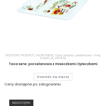
WSZYSTKIE PRODUKTY
,
ASORTYMENT
,
Tace
,
Zestawy prezentowe i inne
,
KOLEKCJE
,
VINTAGE
Taca serw. porcelanowa z miseczkami i łyżeczkami
Dowiedz się więcej
Ceny dostępne po zalogowaniu
NIEDOSTĘPNY