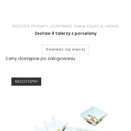
WSZYSTKIE PRODUKTY
,
ASORTYMENT
,
Talerze
,
KOLEKCJE
,
VINTAGE
Zestaw 4 talerzy z porcelany
Dowiedz się więcej
Ceny dostępne po zalogowaniu
NIEDOSTĘPNY