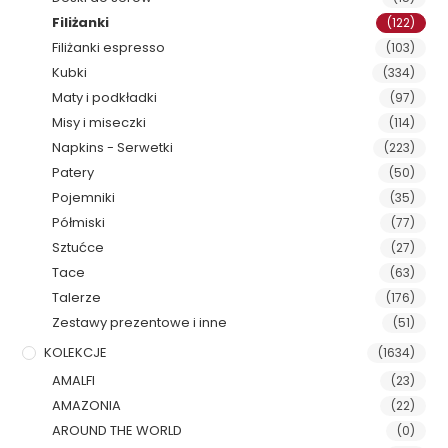
Filiżanki
(122)
Filiżanki espresso
(103)
Kubki
(334)
Maty i podkładki
(97)
Misy i miseczki
(114)
Napkins - Serwetki
(223)
Patery
(50)
Pojemniki
(35)
Półmiski
(77)
Sztućce
(27)
Tace
(63)
Talerze
(176)
Zestawy prezentowe i inne
(51)
KOLEKCJE
(1634)
AMALFI
(23)
AMAZONIA
(22)
AROUND THE WORLD
(0)