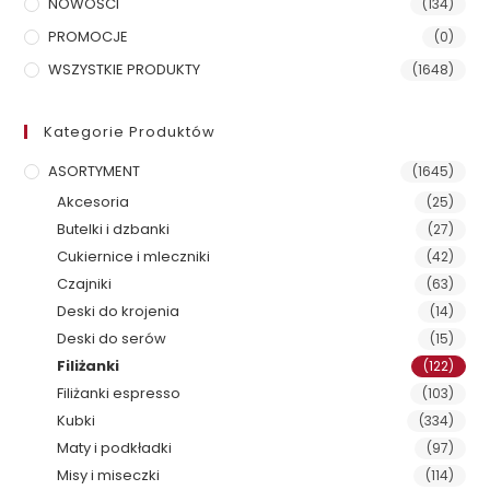
NOWOŚCI
(134)
PROMOCJE
(0)
WSZYSTKIE PRODUKTY
(1648)
Kategorie Produktów
ASORTYMENT
(1645)
Akcesoria
(25)
Butelki i dzbanki
(27)
Cukiernice i mleczniki
(42)
Czajniki
(63)
Deski do krojenia
(14)
Deski do serów
(15)
Filiżanki
(122)
Filiżanki espresso
(103)
Kubki
(334)
Maty i podkładki
(97)
Misy i miseczki
(114)