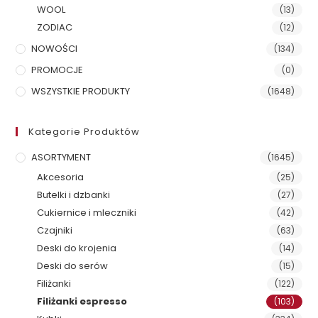
WOOL
(13)
ZODIAC
(12)
NOWOŚCI
(134)
PROMOCJE
(0)
WSZYSTKIE PRODUKTY
(1648)
Kategorie Produktów
ASORTYMENT
(1645)
Akcesoria
(25)
Butelki i dzbanki
(27)
Cukiernice i mleczniki
(42)
Czajniki
(63)
Deski do krojenia
(14)
Deski do serów
(15)
Filiżanki
(122)
Filiżanki espresso
(103)