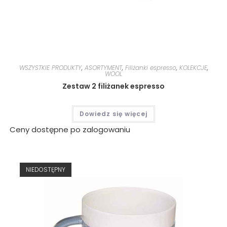
WSZYSTKIE PRODUKTY
,
ASORTYMENT
,
Filiżanki espresso
,
KOLEKCJE
,
WOOL
Zestaw 2 filiżanek espresso
Dowiedz się więcej
Ceny dostępne po zalogowaniu
NIEDOSTĘPNY