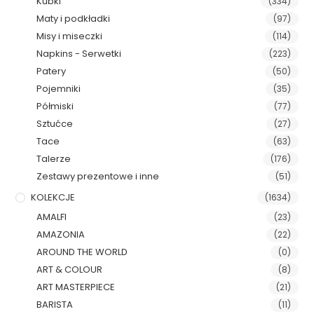
Kubki
(334)
Maty i podkładki
(97)
Misy i miseczki
(114)
Napkins - Serwetki
(223)
Patery
(50)
Pojemniki
(35)
Półmiski
(77)
Sztućce
(27)
Tace
(63)
Talerze
(176)
Zestawy prezentowe i inne
(51)
KOLEKCJE
(1634)
AMALFI
(23)
AMAZONIA
(22)
AROUND THE WORLD
(0)
ART & COLOUR
(8)
ART MASTERPIECE
(21)
BARISTA
(11)