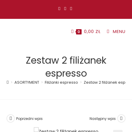
Koniec
treści
0,00
ZŁ
MENU
0
Zestaw 2 filiżanek
espresso
>
ASORTYMENT
>
Filiżanki espresso
>
Zestaw 2 filiżanek espre
Poprzedni wpis
Następny wpis