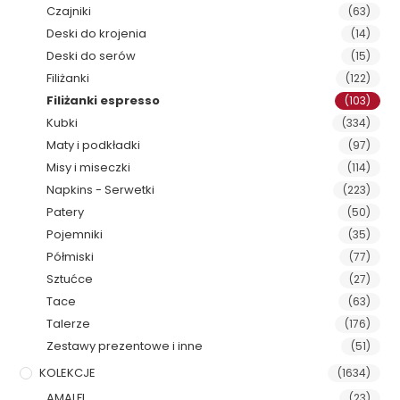
Czajniki
(63)
Deski do krojenia
(14)
Deski do serów
(15)
Filiżanki
(122)
Filiżanki espresso
(103)
Kubki
(334)
Maty i podkładki
(97)
Misy i miseczki
(114)
Napkins - Serwetki
(223)
Patery
(50)
Pojemniki
(35)
Półmiski
(77)
Sztućce
(27)
Tace
(63)
Talerze
(176)
Zestawy prezentowe i inne
(51)
KOLEKCJE
(1634)
AMALFI
(23)