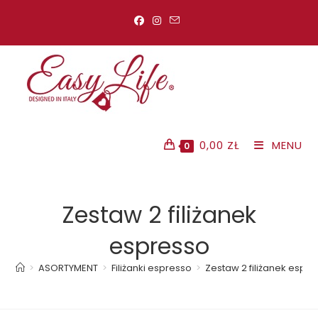
Koniec
treści
0,00
ZŁ
MENU
0
Zestaw 2 filiżanek
espresso
>
ASORTYMENT
>
Filiżanki espresso
>
Zestaw 2 filiżanek espr