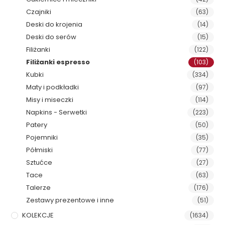
Czajniki
(63)
Deski do krojenia
(14)
Deski do serów
(15)
Filiżanki
(122)
Filiżanki espresso
(103)
Kubki
(334)
Maty i podkładki
(97)
Misy i miseczki
(114)
Napkins - Serwetki
(223)
Patery
(50)
Pojemniki
(35)
Półmiski
(77)
Sztućce
(27)
Tace
(63)
Talerze
(176)
Zestawy prezentowe i inne
(51)
KOLEKCJE
(1634)