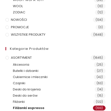
WOOL
(13)
ZODIAC
(12)
NOWOŚCI
(134)
PROMOCJE
(0)
WSZYSTKIE PRODUKTY
(1648)
Kategorie Produktów
ASORTYMENT
(1645)
Akcesoria
(25)
Butelki i dzbanki
(27)
Cukiernice i mleczniki
(42)
Czajniki
(63)
Deski do krojenia
(14)
Deski do serów
(15)
Filiżanki
(122)
Filiżanki espresso
(103)