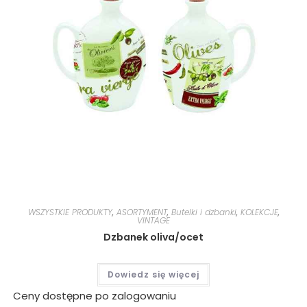
WSZYSTKIE PRODUKTY
,
ASORTYMENT
,
Butelki i dzbanki
,
KOLEKCJE
,
VINTAGE
Dzbanek oliva/ocet
Dowiedz się więcej
Ceny dostępne po zalogowaniu