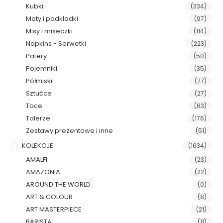
Kubki
(334)
Maty i podkładki
(97)
Misy i miseczki
(114)
Napkins - Serwetki
(223)
Patery
(50)
Pojemniki
(35)
Półmiski
(77)
Sztućce
(27)
Tace
(63)
Talerze
(176)
Zestawy prezentowe i inne
(51)
KOLEKCJE
(1634)
AMALFI
(23)
AMAZONIA
(22)
AROUND THE WORLD
(0)
ART & COLOUR
(8)
ART MASTERPIECE
(21)
BARISTA
(11)