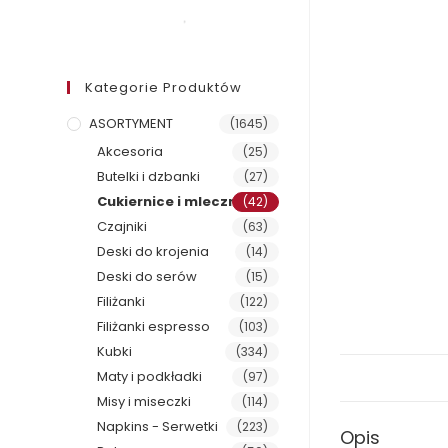
Kategorie Produktów
ASORTYMENT
(1645)
Akcesoria
(25)
Butelki i dzbanki
(27)
Cukiernice i mleczniki
(42)
Czajniki
(63)
Deski do krojenia
(14)
Deski do serów
(15)
Filiżanki
(122)
Filiżanki espresso
(103)
Kubki
(334)
Maty i podkładki
(97)
Misy i miseczki
(114)
Napkins - Serwetki
(223)
Opis