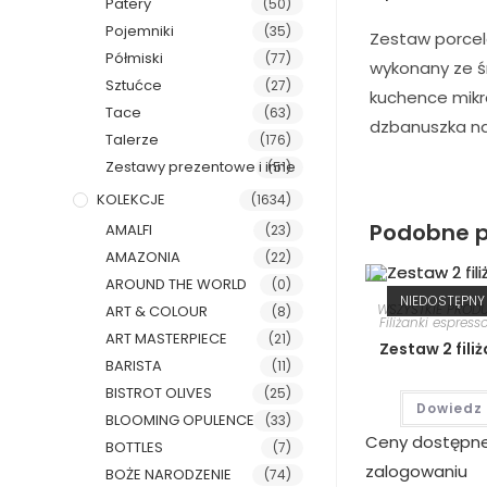
Patery
(50)
Pojemniki
(35)
Zestaw porcela
Półmiski
(77)
wykonany ze ś
Sztućce
(27)
kuchence mikro
Tace
(63)
dzbanuszka na 
Talerze
(176)
Zestawy prezentowe i inne
(51)
KOLEKCJE
(1634)
Podobne p
AMALFI
(23)
AMAZONIA
(22)
AROUND THE WORLD
(0)
NIEDOSTĘPNY
WSZYSTKIE PROD
ART & COLOUR
(8)
Filiżanki espress
ART MASTERPIECE
(21)
Zestaw 2 fili
BARISTA
(11)
BISTROT OLIVES
(25)
Dowiedz 
BLOOMING OPULENCE
(33)
Ceny dostępn
BOTTLES
(7)
zalogowaniu
BOŻE NARODZENIE
(74)