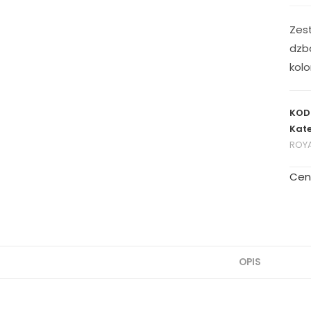
Zest
dzb
kol
KOD
Kate
ROY
Cen
OPIS