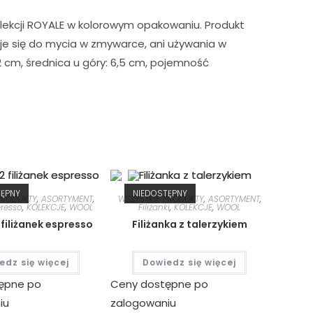
olekcji ROYALE w kolorowym opakowaniu. Produkt
je się do mycia w zmywarce, ani używania w
2 cm, średnica u góry: 6,5 cm, pojemność
TĘPNY
NIEDOSTĘPNY
PRODUKTY
,
ASORTYMENT
,
WSZYSTKIE PRODUKTY
,
ASORTYMENT
,
presso
,
KOLEKCJE
,
WOOL
Filiżanki
,
KOLEKCJE
,
WOOL
filiżanek espresso
Filiżanka z talerzykiem
edz się więcej
Dowiedz się więcej
ępne po
Ceny dostępne po
iu
zalogowaniu