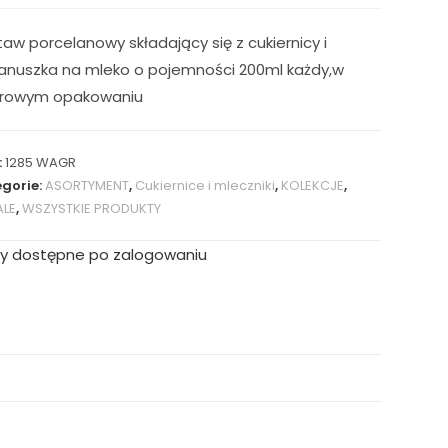
aw porcelanowy składający się z cukiernicy i
anuszka na mleko o pojemności 200ml każdy,w
orowym opakowaniu
:
1285 WAGR
gorie:
ASORTYMENT
,
Cukiernice i mleczniki
,
KOLEKCJE
,
ALE
,
WSZYSTKIE PRODUKTY
y dostępne po zalogowaniu