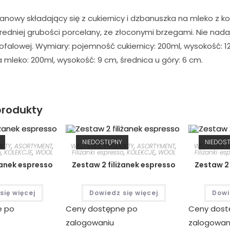
nowy składający się z cukiernicy i dzbanuszka na mleko z k
redniej grubości porcelany, ze złoconymi brzegami. Nie nada
falowej. Wymiary: pojemność cukiernicy: 200ml, wysokość: 1
mleko: 200ml, wysokość: 9 cm, średnica u góry: 6 cm.
rodukty
NIEDOSTĘPNY
NIEDOS
UKTY
,
ASORTYMENT
,
WSZYSTKIE PRODUKTY
,
ASORTYMENT
,
WSZYSTKIE 
o
,
KOLEKCJE
,
WOOL
Filiżanki espresso
,
KOLEKCJE
,
WOOL
Filiżanki es
żanek espresso
Zestaw 2 filiżanek espresso
Zestaw 2 
się więcej
Dowiedz się więcej
Dowi
e po
Ceny dostępne po
Ceny dost
zalogowaniu
zalogowan