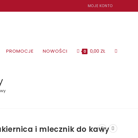
MOJE KONTO
PROMOCJE
NOWOŚCI
0,00
ZŁ
TOGGLE
0
WEBSITE
y
awy
SEARCH
kiernica i mlecznik do kawy