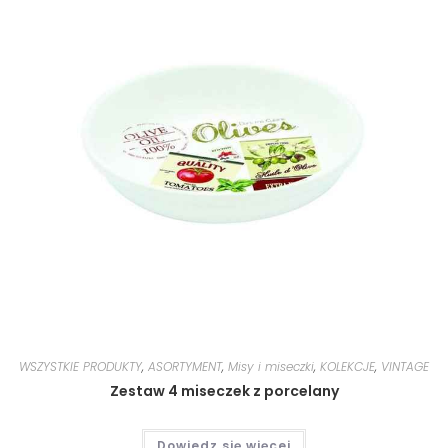
WSZYSTKIE PRODUKTY
,
ASORTYMENT
,
Misy i miseczki
,
KOLEKCJE
,
VINTAGE
Zestaw 4 miseczek z porcelany
Dowiedz się więcej