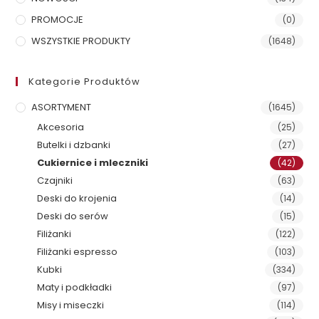
PROMOCJE
(0)
WSZYSTKIE PRODUKTY
(1648)
Kategorie Produktów
ASORTYMENT
(1645)
Akcesoria
(25)
Butelki i dzbanki
(27)
Cukiernice i mleczniki
(42)
Czajniki
(63)
Deski do krojenia
(14)
Deski do serów
(15)
Filiżanki
(122)
Filiżanki espresso
(103)
Kubki
(334)
Maty i podkładki
(97)
Misy i miseczki
(114)