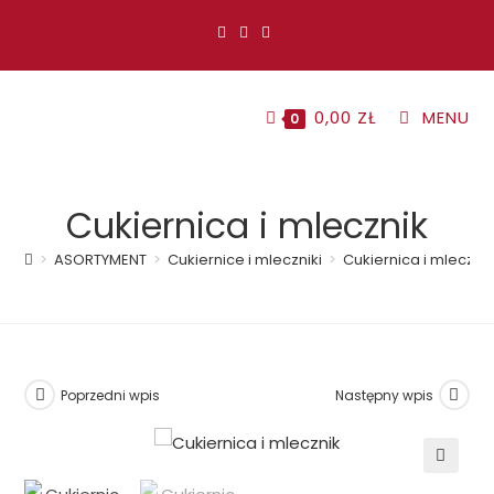
Koniec
treści
0,00
ZŁ
MENU
0
Cukiernica i mlecznik
>
ASORTYMENT
>
Cukiernice i mleczniki
>
Cukiernica i mleczni
Poprzedni wpis
Następny wpis
🔍