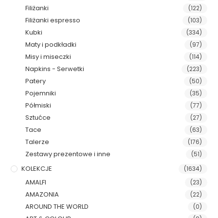
Filiżanki
(122)
Filiżanki espresso
(103)
Kubki
(334)
Maty i podkładki
(97)
Misy i miseczki
(114)
Napkins - Serwetki
(223)
Patery
(50)
Pojemniki
(35)
Półmiski
(77)
Sztućce
(27)
Tace
(63)
Talerze
(176)
Zestawy prezentowe i inne
(51)
KOLEKCJE
(1634)
AMALFI
(23)
AMAZONIA
(22)
AROUND THE WORLD
(0)