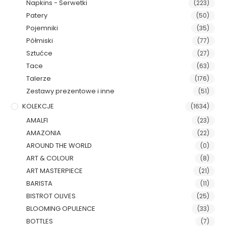
Napkins - Serwetki
(223)
Patery
(50)
Pojemniki
(35)
Półmiski
(77)
Sztućce
(27)
Tace
(63)
Talerze
(176)
Zestawy prezentowe i inne
(51)
KOLEKCJE
(1634)
AMALFI
(23)
AMAZONIA
(22)
AROUND THE WORLD
(0)
ART & COLOUR
(8)
ART MASTERPIECE
(21)
BARISTA
(11)
BISTROT OLIVES
(25)
BLOOMING OPULENCE
(33)
BOTTLES
(7)