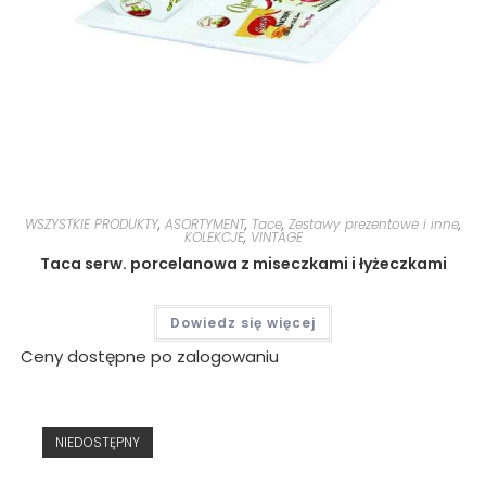
WSZYSTKIE PRODUKTY
,
ASORTYMENT
,
Tace
,
Zestawy prezentowe i inne
,
KOLEKCJE
,
VINTAGE
Taca serw. porcelanowa z miseczkami i łyżeczkami
Dowiedz się więcej
Ceny dostępne po zalogowaniu
NIEDOSTĘPNY