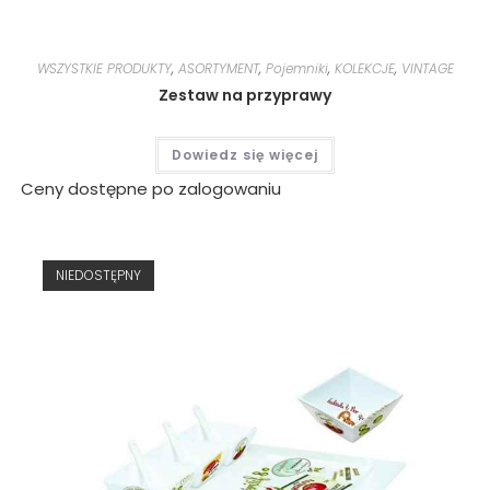
WSZYSTKIE PRODUKTY
,
ASORTYMENT
,
Pojemniki
,
KOLEKCJE
,
VINTAGE
Zestaw na przyprawy
Dowiedz się więcej
Ceny dostępne po zalogowaniu
NIEDOSTĘPNY